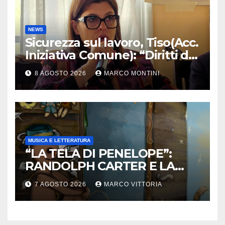
NEWS
Sicurezza sul lavoro, Tiso(Acc.
Iniziativa Comune): “Diritti da
tutelare ogni giorno”
8 AGOSTO 2026
MARCO MONTINI
MUSICA E LETTERATURA
“LA TELA DI PENELOPE”:
RANDOLPH CARTER E LA
ROTTURA CHE DIVENTA
7 AGOSTO 2026
MARCO VITTORIA
LIBERTÀ