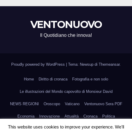
VENTONUOVO
Il Quotidiano che innova!
Proudly powered by WordPress
|
Tema: Newsup di
Themeansar
.
Home
Diritto di cronaca
Fotografia e non solo
Le illustrazioni del Mondo capovolto di Monsieur David
NEWS REGIONI
Oroscopo
Vaticano
Ventonuovo Sera PDF
Economia
Innovazione
Attualità
Cronaca
Politica
This website uses cookies to improve your experience. We'll
Scienza e Medicina
Fashion
Agroalimentare
Arte
Sport