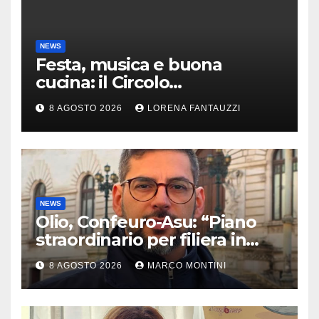
NEWS
Festa, musica e buona
cucina: il Circolo
Risorgimento di Gazzada si
8 AGOSTO 2026
LORENA FANTAUZZI
accende d’estate
NEWS
Olio, Confeuro-Asu: “Piano
straordinario per filiera in
Calabria: azioni da Regione e
8 AGOSTO 2026
MARCO MONTINI
Governo”