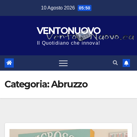
Salta
10 Agosto 2026
05:50
al
contenuto
VENTONUOVO
Il Quotidiano che innova!
Categoria:
Abruzzo