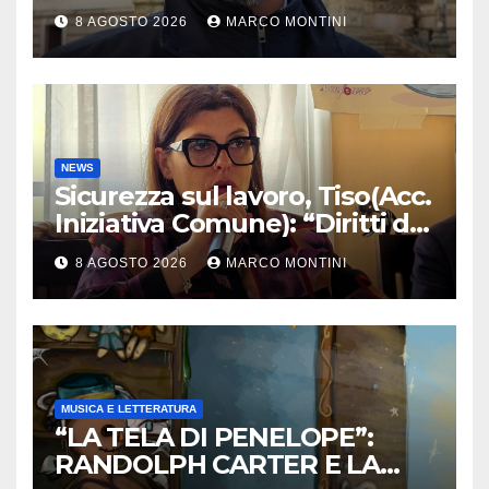
Calabria: azioni da Regione e
8 AGOSTO 2026
MARCO MONTINI
Governo”
NEWS
Sicurezza sul lavoro, Tiso(Acc.
Iniziativa Comune): “Diritti da
tutelare ogni giorno”
8 AGOSTO 2026
MARCO MONTINI
MUSICA E LETTERATURA
“LA TELA DI PENELOPE”:
RANDOLPH CARTER E LA