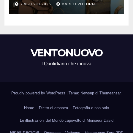
ROTTURA CHE DIVENTA
7 AGOSTO 2026
MARCO VITTORIA
LIBERTÀ
VENTONUOVO
Il Quotidiano che innova!
Proudly powered by WordPress
|
Tema: Newsup di
Themeansar
.
Home
Diritto di cronaca
Fotografia e non solo
Le illustrazioni del Mondo capovolto di Monsieur David
NEWS REGIONI
Oroscopo
Vaticano
Ventonuovo Sera PDF