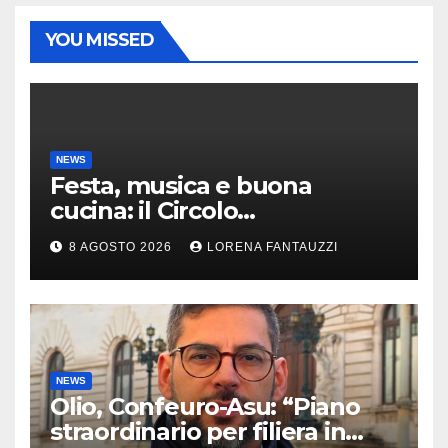
YOU MISSED
NEWS
Festa, musica e buona
cucina: il Circolo
Risorgimento di Gazzada si
8 AGOSTO 2026
LORENA FANTAUZZI
accende d’estate
NEWS
Olio, Confeuro-Asu: “Piano
straordinario per filiera in