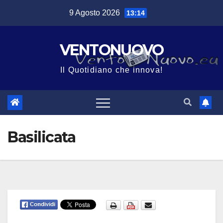
Salta
9 Agosto 2026
13:14
al
contenuto
VENTONUOVO
Il Quotidiano che innova!
Basilicata