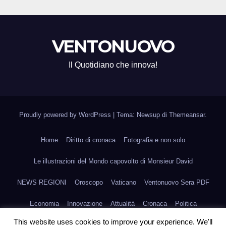
VENTONUOVO
Il Quotidiano che innova!
Proudly powered by WordPress
|
Tema: Newsup di
Themeansar
.
Home
Diritto di cronaca
Fotografia e non solo
Le illustrazioni del Mondo capovolto di Monsieur David
NEWS REGIONI
Oroscopo
Vaticano
Ventonuovo Sera PDF
Economia
Innovazione
Attualità
Cronaca
Politica
This website uses cookies to improve your experience. We'll
Scienza e Medicina
Fashion
Agroalimentare
Arte
Sport