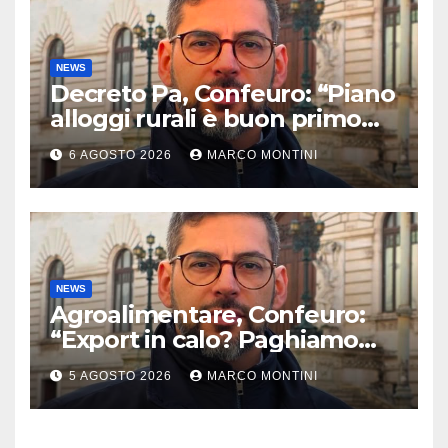
NEWS
Decreto Pa, Confeuro: “Piano
alloggi rurali è buon primo
passo ma da solo non basta”
6 AGOSTO 2026
MARCO MONTINI
NEWS
Agroalimentare, Confeuro:
“Export in calo? Paghiamo
prezzo accondiscendenza Ue
5 AGOSTO 2026
MARCO MONTINI
e Italia con Usa”