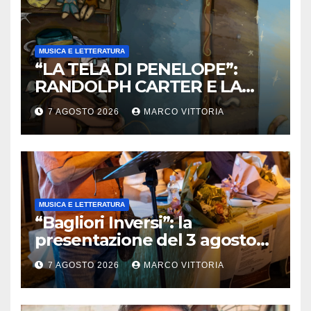
MUSICA E LETTERATURA
“LA TELA DI PENELOPE”:
RANDOLPH CARTER E LA
ROTTURA CHE DIVENTA
7 AGOSTO 2026
MARCO VITTORIA
LIBERTÀ
MUSICA E LETTERATURA
“Bagliori Inversi”: la
presentazione del 3 agosto
2026 a Pietragalla
7 AGOSTO 2026
MARCO VITTORIA