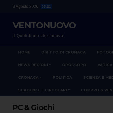
Salta
8 Agosto 2026
05:31
al
contenuto
VENTONUOVO
Il Quotidiano che innova!
HOME
DIRITTO DI CRONACA
FOTOGR
NEWS REGIONI
OROSCOPO
VATIC
CRONACA
POLITICA
SCIENZA E ME
SCADENZE E CIRCOLARI
COMPRO & VE
PC & Giochi