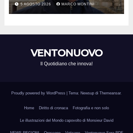
prezzo accondiscendenza Ue
5 AGOSTO 2026
MARCO MONTINI
e Italia con Usa”
VENTONUOVO
Il Quotidiano che innova!
Proudly powered by WordPress
|
Tema: Newsup di
Themeansar
.
Home
Diritto di cronaca
Fotografia e non solo
Le illustrazioni del Mondo capovolto di Monsieur David
NEWS REGIONI
Oroscopo
Vaticano
Ventonuovo Sera PDF