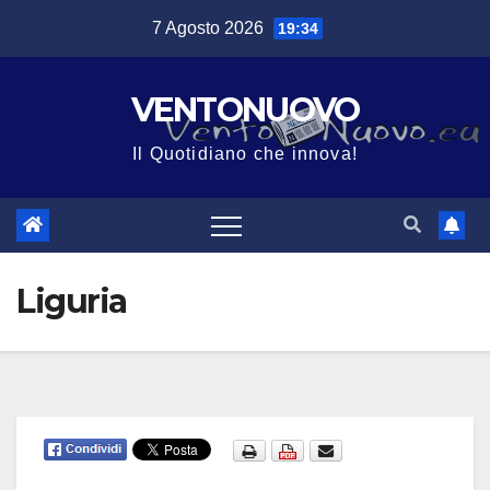
Salta
7 Agosto 2026
19:34
al
contenuto
VENTONUOVO
Il Quotidiano che innova!
Liguria