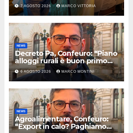
2026 a Pietragalla
7 AGOSTO 2026
MARCO VITTORIA
NEWS
Decreto Pa, Confeuro: “Piano
alloggi rurali è buon primo
passo ma da solo non basta”
6 AGOSTO 2026
MARCO MONTINI
NEWS
Agroalimentare, Confeuro:
“Export in calo? Paghiamo