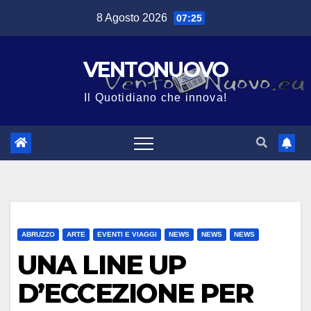
Salta
8 Agosto 2026
07:25
al
contenuto
VENTONUOVO
Il Quotidiano che innova!
ABRUZZO
ARTE
EVENTI E VIAGGI
NEWS
NEWS
NEWS
UNA LINE UP
D’ECCEZIONE PER