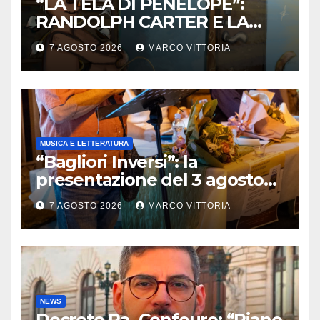
“LA TELA DI PENELOPE”:
RANDOLPH CARTER E LA
ROTTURA CHE DIVENTA
7 AGOSTO 2026
MARCO VITTORIA
LIBERTÀ
MUSICA E LETTERATURA
“Bagliori Inversi”: la
presentazione del 3 agosto
2026 a Pietragalla
7 AGOSTO 2026
MARCO VITTORIA
NEWS
Decreto Pa, Confeuro: “Piano