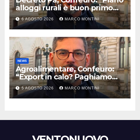
alloggi rurali è buon primo
passo ma da solo non basta”
6 AGOSTO 2026
MARCO MONTINI
NEWS
Agroalimentare, Confeuro:
“Export in calo? Paghiamo
prezzo accondiscendenza Ue
5 AGOSTO 2026
MARCO MONTINI
e Italia con Usa”
VENTONUOVO