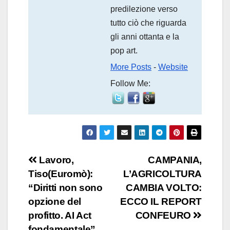
predilezione verso
tutto ciò che riguarda
gli anni ottanta e la
pop art.
More Posts
-
Website
Follow Me:
Navigazione
Lavoro,
CAMPANIA,
Tiso(Euromò):
L’AGRICOLTURA
articoli
“Diritti non sono
CAMBIA VOLTO:
opzione del
ECCO IL REPORT
profitto. AI Act
CONFEURO
fondamentale”