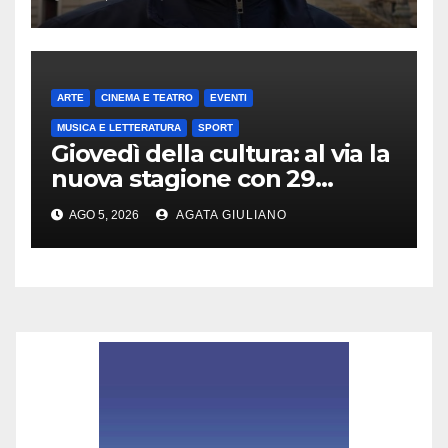
e Italia con Usa”
ARTE
CINEMA E TEATRO
EVENTI
MUSICA E LETTERATURA
SPORT
Giovedì della cultura: al via la
nuova stagione con 29
appuntamenti da ottobre a
AGO 5, 2026
AGATA GIULIANO
maggio