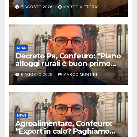
2026 a Pietragalla
7 AGOSTO 2026
MARCO VITTORIA
NEWS
Decreto Pa, Confeuro: “Piano
alloggi rurali è buon primo
passo ma da solo non basta”
6 AGOSTO 2026
MARCO MONTINI
NEWS
Agroalimentare, Confeuro:
“Export in calo? Paghiamo