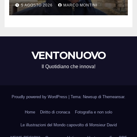
prezzo accondiscendenza Ue
5 AGOSTO 2026
MARCO MONTINI
e Italia con Usa”
VENTONUOVO
Il Quotidiano che innova!
Proudly powered by WordPress
|
Tema: Newsup di
Themeansar
.
Home
Diritto di cronaca
Fotografia e non solo
Le illustrazioni del Mondo capovolto di Monsieur David