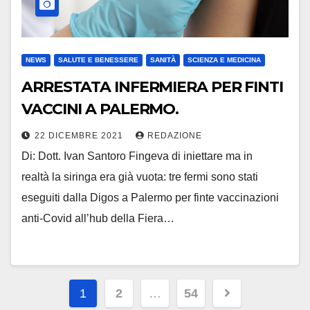
NEWS
SALUTE E BENESSERE
SANITÀ
SCIENZA E MEDICINA
ARRESTATA INFERMIERA PER FINTI
VACCINI A PALERMO.
22 DICEMBRE 2021
REDAZIONE
Di: Dott. Ivan Santoro Fingeva di iniettare ma in
realtà la siringa era già vuota: tre fermi sono stati
eseguiti dalla Digos a Palermo per finte vaccinazioni
anti-Covid all’hub della Fiera…
Paginazione
1
2
…
54