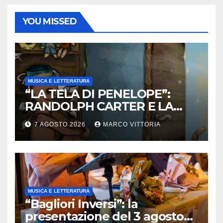
YOU MISSED
MUSICA E LETTERATURA
“LA TELA DI PENELOPE”:
RANDOLPH CARTER E LA
ROTTURA CHE DIVENTA
7 AGOSTO 2026
MARCO VITTORIA
LIBERTÀ
MUSICA E LETTERATURA
“Bagliori Inversi”: la
presentazione del 3 agosto