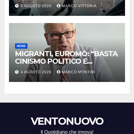
ESORDISCE CON UN
5 AGOSTO 2026
MARCO VITTORIA
THRILLER SUL CONFINE TRA
DESTINO E MANIPOLAZIONE
NEWS
MIGRANTI, EUROMÒ: “BASTA
CINISMO POLITICO E
MACABRA INDIFFERENZA
4 AGOSTO 2026
MARCO MONTINI
DEI VERTICI EUROPEI”
VENTONUOVO
Il Quotidiano che innova!