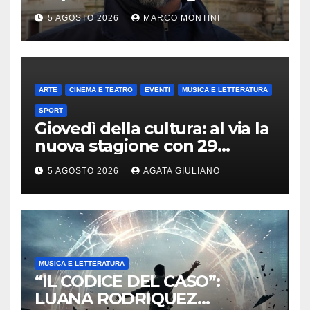
prezzo accondiscendenza Ue
5 AGOSTO 2026
MARCO MONTINI
e Italia con Usa”
ARTE
CINEMA E TEATRO
EVENTI
MUSICA E LETTERATURA
SPORT
Giovedì della cultura: al via la
nuova stagione con 29
appuntamenti da ottobre a
5 AGOSTO 2026
AGATA GIULIANO
maggio
MUSICA E LETTERATURA
“IL CODICE DEL CASO”:
LUANA RODRIQUEZ