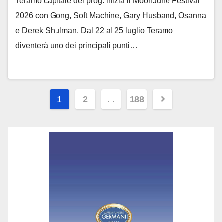
Teramo capitale del prog: inizia il MoonJune Festival
2026 con Gong, Soft Machine, Gary Husband, Osanna
e Derek Shulman. Dal 22 al 25 luglio Teramo
diventerà uno dei principali punti…
Paginazione
1
2
…
188
degli
articoli