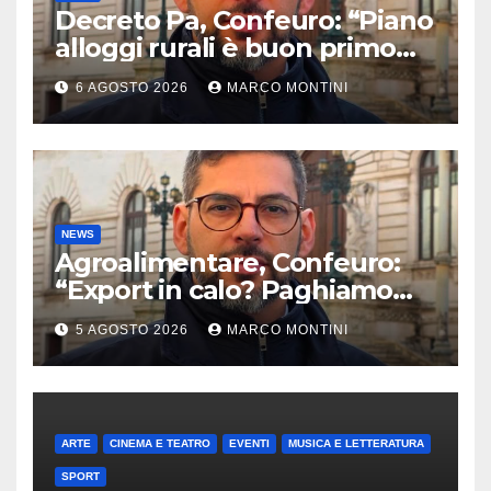
Decreto Pa, Confeuro: “Piano
alloggi rurali è buon primo
passo ma da solo non basta”
6 AGOSTO 2026
MARCO MONTINI
NEWS
Agroalimentare, Confeuro:
“Export in calo? Paghiamo
prezzo accondiscendenza Ue
5 AGOSTO 2026
MARCO MONTINI
e Italia con Usa”
ARTE
CINEMA E TEATRO
EVENTI
MUSICA E LETTERATURA
SPORT