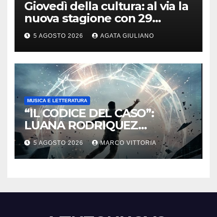
Giovedì della cultura: al via la
nuova stagione con 29
appuntamenti da ottobre a
5 AGOSTO 2026
AGATA GIULIANO
maggio
MUSICA E LETTERATURA
“IL CODICE DEL CASO”:
LUANA RODRIQUEZ
ESORDISCE CON UN
5 AGOSTO 2026
MARCO VITTORIA
THRILLER SUL CONFINE TRA
DESTINO E MANIPOLAZIONE