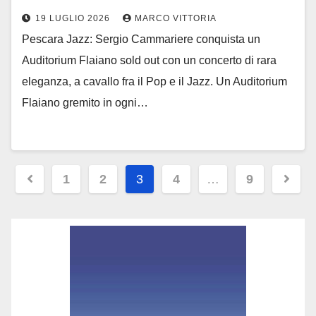
19 LUGLIO 2026
MARCO VITTORIA
Pescara Jazz: Sergio Cammariere conquista un
Auditorium Flaiano sold out con un concerto di rara
eleganza, a cavallo fra il Pop e il Jazz. Un Auditorium
Flaiano gremito in ogni…
Paginazione
1
2
3
4
…
9
degli
articoli