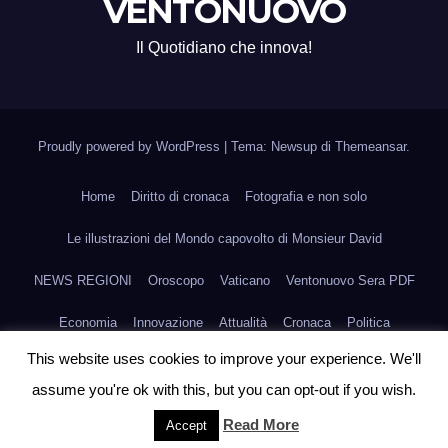
VENTONUOVO
Il Quotidiano che innova!
Proudly powered by WordPress
|
Tema: Newsup di
Themeansar
.
Home
Diritto di cronaca
Fotografia e non solo
Le illustrazioni del Mondo capovolto di Monsieur David
NEWS REGIONI
Oroscopo
Vaticano
Ventonuovo Sera PDF
Economia
Innovazione
Attualità
Cronaca
Politica
This website uses cookies to improve your experience. We'll
Scienza e Medicina
Fashion
Agroalimentare
Arte
Sport
assume you're ok with this, but you can opt-out if you wish.
Scadenze e Circolari
Compro & Vendo
International
Read More
Accept