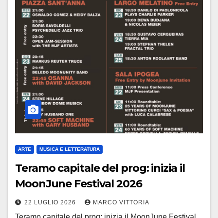
ARTE
MUSICA E LETTERATURA
Teramo capitale del prog: inizia il
MoonJune Festival 2026
22 LUGLIO 2026
MARCO VITTORIA
Teramo capitale del prog: inizia il MoonJune Festival