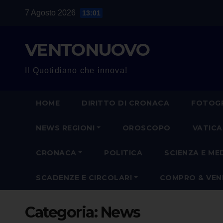
Salta
7 Agosto 2026
13:01
al
contenuto
VENTONUOVO
Il Quotidiano che innova!
HOME
DIRITTO DI CRONACA
FOTOGR
NEWS REGIONI
OROSCOPO
VATIC
CRONACA
POLITICA
SCIENZA E ME
SCADENZE E CIRCOLARI
COMPRO & VE
Categoria:
News