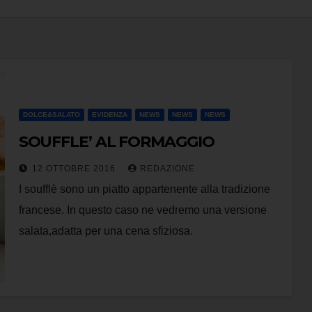
DOLCE&SALATO
EVIDENZA
NEWS
NEWS
NEWS
SOUFFLE’ AL FORMAGGIO
12 OTTOBRE 2016
REDAZIONE
I soufflè sono un piatto appartenente alla tradizione
francese. In questo caso ne vedremo una versione
salata,adatta per una cena sfiziosa.