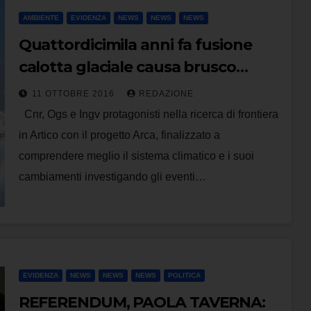
AMBIENTE
EVIDENZA
NEWS
NEWS
NEWS
Quattordicimila anni fa fusione
calotta glaciale causa brusco
innalzamento del livello globale
11 OTTOBRE 2016
REDAZIONE
dei mari
Cnr, Ogs e Ingv protagonisti nella ricerca di frontiera
in Artico con il progetto Arca, finalizzato a
comprendere meglio il sistema climatico e i suoi
cambiamenti investigando gli eventi…
EVIDENZA
NEWS
NEWS
NEWS
POLITICA
REFERENDUM, PAOLA TAVERNA: