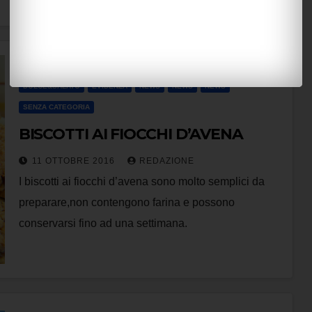
DOLCE&SALATO
EVIDENZA
NEWS
NEWS
NEWS
SENZA CATEGORIA
BISCOTTI AI FIOCCHI D’AVENA
11 OTTOBRE 2016
REDAZIONE
I biscotti ai fiocchi d’avena sono molto semplici da
preparare,non contengono farina e possono
conservarsi fino ad una settimana.