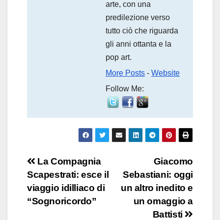
arte, con una
predilezione verso
tutto ciò che riguarda
gli anni ottanta e la
pop art.
More Posts
-
Website
Follow Me:
Navigazione
La Compagnia
Giacomo
Scapestrati: esce il
Sebastiani: oggi
articoli
viaggio idilliaco di
un altro inedito e
“Sognoricordo”
un omaggio a
Battisti