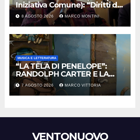
Iniziativa Comune): “Diritti da
tutelare ogni giorno”
8 AGOSTO 2026
MARCO MONTINI
MUSICA E LETTERATURA
“LA TELA DI PENELOPE”:
RANDOLPH CARTER E LA
ROTTURA CHE DIVENTA
7 AGOSTO 2026
MARCO VITTORIA
LIBERTÀ
VENTONUOVO