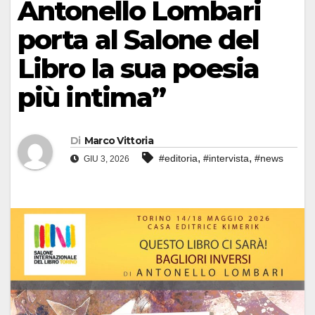
Antonello Lombari
porta al Salone del
Libro la sua poesia
più intima”
Di
Marco Vittoria
,
,
#editoria
#intervista
#news
GIU 3, 2026