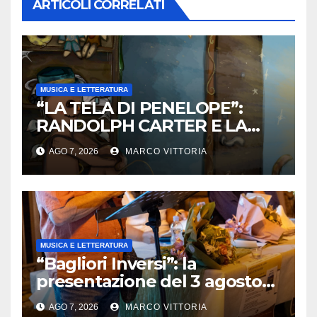
ARTICOLI CORRELATI
MUSICA E LETTERATURA
“LA TELA DI PENELOPE”:
RANDOLPH CARTER E LA
ROTTURA CHE DIVENTA
AGO 7, 2026
MARCO VITTORIA
LIBERTÀ
MUSICA E LETTERATURA
“Bagliori Inversi”: la
presentazione del 3 agosto
2026 a Pietragalla
AGO 7, 2026
MARCO VITTORIA