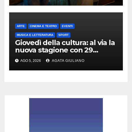
ARTE
CINEMA E TEATRO
EVENTI
MUSICA E LETTERATURA
SPORT
Giovedì della cultura: al via la
nuova stagione con 29
appuntamenti da ottobre a
AGO 5, 2026
AGATA GIULIANO
maggio