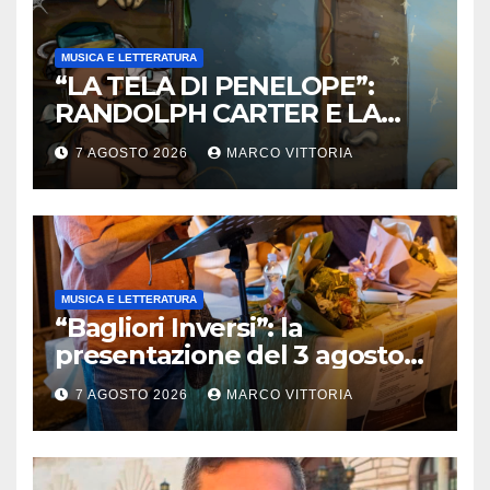
MUSICA E LETTERATURA
“LA TELA DI PENELOPE”:
RANDOLPH CARTER E LA
ROTTURA CHE DIVENTA
7 AGOSTO 2026
MARCO VITTORIA
LIBERTÀ
MUSICA E LETTERATURA
“Bagliori Inversi”: la
presentazione del 3 agosto
2026 a Pietragalla
7 AGOSTO 2026
MARCO VITTORIA