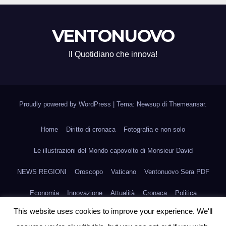
VENTONUOVO
Il Quotidiano che innova!
Proudly powered by WordPress
|
Tema: Newsup di
Themeansar
.
Home
Diritto di cronaca
Fotografia e non solo
Le illustrazioni del Mondo capovolto di Monsieur David
NEWS REGIONI
Oroscopo
Vaticano
Ventonuovo Sera PDF
Economia
Innovazione
Attualità
Cronaca
Politica
This website uses cookies to improve your experience. We'll
Scienza e Medicina
Fashion
Agroalimentare
Arte
Sport