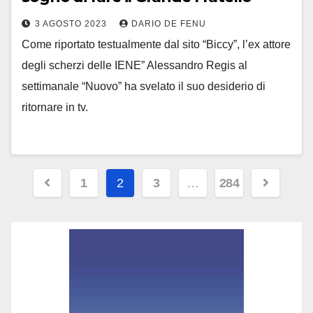
3 AGOSTO 2023
DARIO DE FENU
Come riportato testualmente dal sito “Biccy”, l’ex attore
degli scherzi delle IENE” Alessandro Regis al
settimanale “Nuovo” ha svelato il suo desiderio di
ritornare in tv.
Paginazione
1
2
3
…
284
degli
articoli