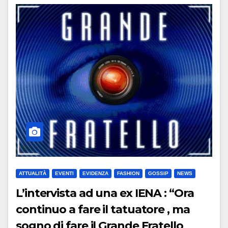
ATTUALITÀ
EVENTI
EVIDENZA
FASHION
GOSSIP
NEWS
L’intervista ad una ex IENA : “Ora
continuo a fare il tatuatore , ma
sogno di fare il Grande Fratello