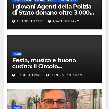
BENEFICENZA
EVENTI
LAZIO
SOLIDARIETÀ
I giovani Agenti della Polizia
di Stato donano oltre 3.000
euro in beneficenza:
10 AGOSTO 2026
AGATA GIULIANO
solidarietà al Piano Marco
Valerio e ai bambini del
reparto di Pediatria
NEWS
Festa, musica e buona
cucina: il Circolo
Risorgimento di Gazzada si
8 AGOSTO 2026
LORENA FANTAUZZI
accende d’estate
NEWS