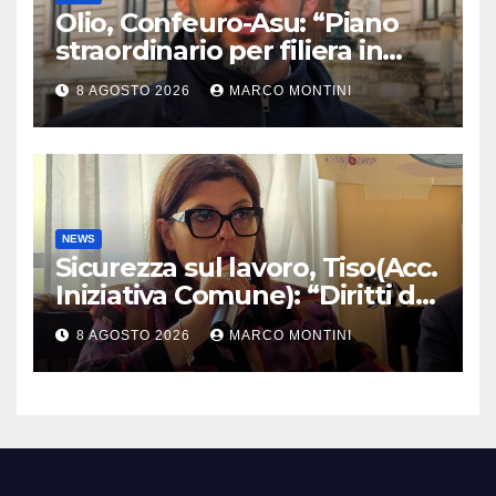
Olio, Confeuro-Asu: “Piano
straordinario per filiera in
Calabria: azioni da Regione e
8 AGOSTO 2026
MARCO MONTINI
Governo”
NEWS
Sicurezza sul lavoro, Tiso(Acc.
Iniziativa Comune): “Diritti da
tutelare ogni giorno”
8 AGOSTO 2026
MARCO MONTINI