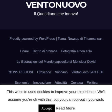
VENTONUOVO
Il Quotidiano che innova!
Proudly powered by WordPress
|
Tema: Newsup di
Themeansar
.
Home
Diritto di cronaca
Fotografia e non solo
Le illustrazioni del Mondo capovolto di Monsieur David
NEWS REGIONI
Oroscopo
Vaticano
Ventonuovo Sera PDF
Economia
Innovazione
Attualità
Cronaca
Politica
This website uses cookies to improve your experience. We'll
Scienza e Medicina
Fashion
Agroalimentare
Arte
Sport
assume you're ok with this, but you can opt-out if you wish.
Scadenze e Circolari
Compro & Vendo
International
Read More
Accept