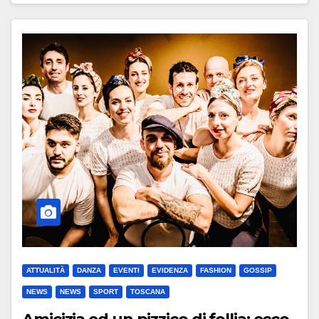
ATTUALITÀ
DANZA
EVENTI
EVIDENZA
FASHION
GOSSIP
NEWS
NEWS
SPORT
TOSCANA