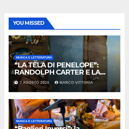
YOU MISSED
MUSICA E LETTERATURA
“LA TELA DI PENELOPE”:
RANDOLPH CARTER E LA
ROTTURA CHE DIVENTA
7 AGOSTO 2026
MARCO VITTORIA
LIBERTÀ
MUSICA E LETTERATURA
“Bagliori Inversi”: la