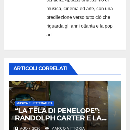
musica, cinema ed arte, con una
predilezione verso tutto ciò che
riguarda gli anni ottanta e la pop
art.
ARTICOLI CORRELATI
MUSICA E LETTERATURA
“LA TELA DI PENELOPE”:
RANDOLPH CARTER E LA
ROTTURA CHE DIVENTA
AGO 7, 2026
MARCO VITTORIA