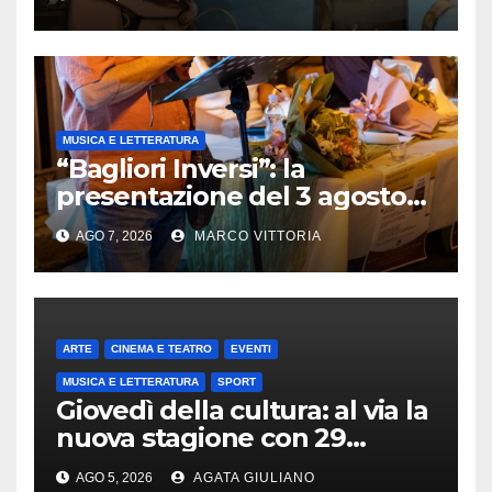
LIBERTÀ
MUSICA E LETTERATURA
“Bagliori Inversi”: la
presentazione del 3 agosto
2026 a Pietragalla
AGO 7, 2026
MARCO VITTORIA
ARTE
CINEMA E TEATRO
EVENTI
MUSICA E LETTERATURA
SPORT
Giovedì della cultura: al via la
nuova stagione con 29
appuntamenti da ottobre a
AGO 5, 2026
AGATA GIULIANO