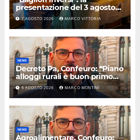
presentazione del 3 agosto
2026 a Pietragalla
7 AGOSTO 2026
MARCO VITTORIA
NEWS
Decreto Pa, Confeuro: “Piano
alloggi rurali è buon primo
passo ma da solo non basta”
6 AGOSTO 2026
MARCO MONTINI
NEWS
Agroalimentare, Confeuro: