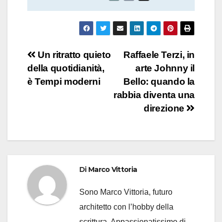
Navigazione
Un ritratto quieto
Raffaele Terzi, in
della quotidianità,
arte Johnny il
articoli
è Tempi moderni
Bello: quando la
rabbia diventa una
direzione
Di
Marco Vittoria
Sono Marco Vittoria, futuro
architetto con l’hobby della
scrittura. Appassionatissimo di