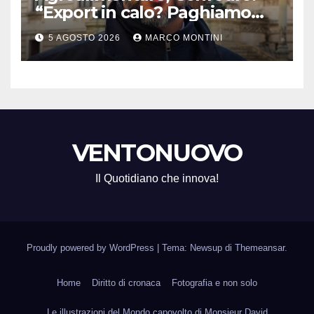
“Export in calo? Paghiamo
prezzo accondiscendenza Ue
5 AGOSTO 2026
MARCO MONTINI
e Italia con Usa”
VENTONUOVO
Il Quotidiano che innova!
Proudly powered by WordPress
|
Tema: Newsup di
Themeansar
.
Home
Diritto di cronaca
Fotografia e non solo
Le illustrazioni del Mondo capovolto di Monsieur David