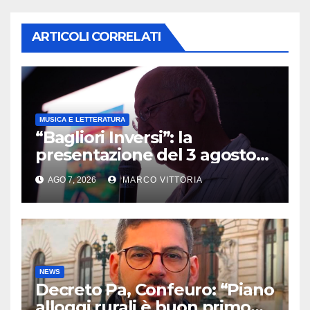
ARTICOLI CORRELATI
MUSICA E LETTERATURA
“Bagliori Inversi”: la
presentazione del 3 agosto
2026 a Pietragalla
AGO 7, 2026
MARCO VITTORIA
NEWS
Decreto Pa, Confeuro: “Piano
alloggi rurali è buon primo