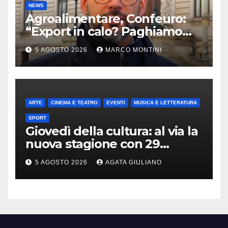
NEWS
Agroalimentare, Confeuro:
“Export in calo? Paghiamo
prezzo accondiscendenza Ue
5 AGOSTO 2026
MARCO MONTINI
e Italia con Usa”
ARTE
CINEMA E TEATRO
EVENTI
MUSICA E LETTERATURA
SPORT
Giovedì della cultura: al via la
nuova stagione con 29
appuntamenti da ottobre a
5 AGOSTO 2026
AGATA GIULIANO
maggio