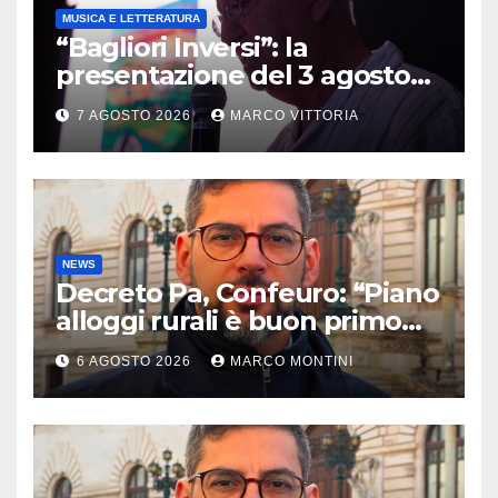
MUSICA E LETTERATURA
“Bagliori Inversi”: la
presentazione del 3 agosto
2026 a Pietragalla
7 AGOSTO 2026
MARCO VITTORIA
NEWS
Decreto Pa, Confeuro: “Piano
alloggi rurali è buon primo
passo ma da solo non basta”
6 AGOSTO 2026
MARCO MONTINI