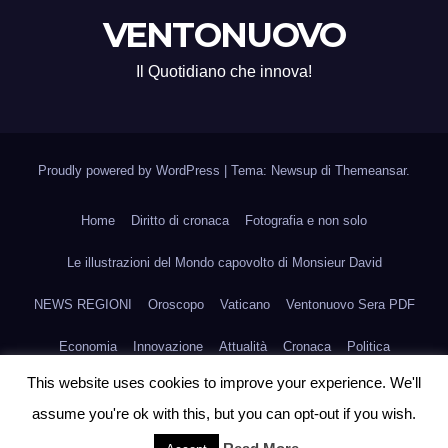
VENTONUOVO
Il Quotidiano che innova!
Proudly powered by WordPress
|
Tema: Newsup di
Themeansar
.
Home
Diritto di cronaca
Fotografia e non solo
Le illustrazioni del Mondo capovolto di Monsieur David
NEWS REGIONI
Oroscopo
Vaticano
Ventonuovo Sera PDF
Economia
Innovazione
Attualità
Cronaca
Politica
This website uses cookies to improve your experience. We'll
Scienza e Medicina
Fashion
Agroalimentare
Arte
Sport
assume you're ok with this, but you can opt-out if you wish.
Scadenze e Circolari
Compro & Vendo
International