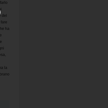
farlo
i
e del
 fare
che ha
e
re
gni
esa,
ma la
 brano