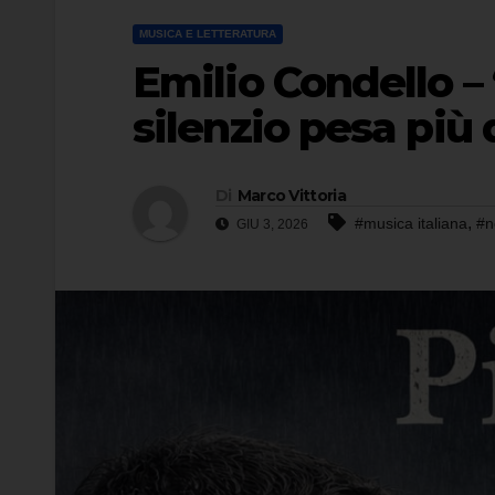
MUSICA E LETTERATURA
Emilio Condello –
silenzio pesa più 
Di
Marco Vittoria
,
#musica italiana
#n
GIU 3, 2026