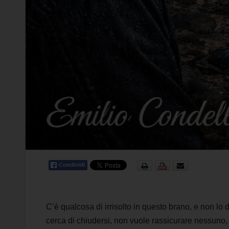
C’è qualcosa di irrisolto in questo brano, e non lo
cerca di chiudersi, non vuole rassicurare nessuno, 