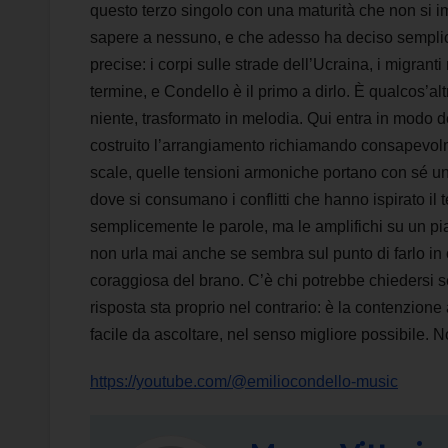
questo terzo singolo con una maturità che non si im
sapere a nessuno, e che adesso ha deciso semplice
precise: i corpi sulle strade dell’Ucraina, i migran
termine, e Condello è il primo a dirlo. È qualcos’alt
niente, trasformato in melodia. Qui entra in modo d
costruito l’arrangiamento richiamando consapevolm
scale, quelle tensioni armoniche portano con sé un 
dove si consumano i conflitti che hanno ispirato il
semplicemente le parole, ma le amplifichi su un pi
non urla mai anche se sembra sul punto di farlo in o
coraggiosa del brano. C’è chi potrebbe chiedersi se
risposta sta proprio nel contrario: è la contenzione
facile da ascoltare, nel senso migliore possibile. 
https://youtube.com/@emiliocondello-music