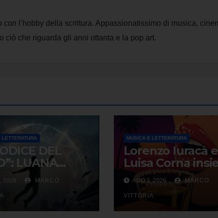
to con l’hobby della scrittura. Appassionatissimo di musica, cin
o ciò che riguarda gli anni ottanta e la pop art.
E LETTERATURA
MUSICA E LETTERATURA
CODICE DEL
Lorenzo Iuracà e
O”: LUANA
Luisa Corna ins
RIQUEZ
per “80 Nostalgi
, 2026
MARCO
AGO 3, 2026
MARCO
RDISCE CON UN
una canzone
ILLER SUL
IA
sospesa tra
VITTORIA
FINE TRA
desiderio e