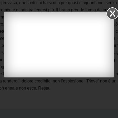
provvisa, quella di chi ha scritto per quasi cinquant’anni senza 
mente di non trattenersi più. Il brano prende forma da immagin
ti morti a Cutro. Non è una canzone di protesta nel senso militant
ro, più difficile da nominare. È lo strazio di chi guarda e non può
eterminante il lavoro di Joe Santelli della Di Marte Produzioni, 
ente armonie mediorientali. Non è una scelta decorativa: quell
peso geografico e culturale preciso, un rimando diretto alle ter
 testo. Santelli riesce a fare in modo che la musica non accompa
ano quasi viscerale. La voce di Condello, trattenuta, quasi sosp
gni momento. È una scelta interpretativa forte, forse la più
 lasciare uscire quell’urgenza avrebbe reso tutto più efficace, 
 a rendere il dolore credibile, non l’esplosione. “Piove” non è un
Non entra e non esce. Resta.