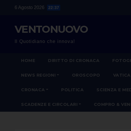
Salta
6 Agosto 2026
22:37
al
contenuto
VENTONUOVO
Il Quotidiano che innova!
HOME
DIRITTO DI CRONACA
FOTOGR
NEWS REGIONI
OROSCOPO
VATIC
CRONACA
POLITICA
SCIENZA E ME
SCADENZE E CIRCOLARI
COMPRO & VE