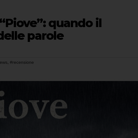
 “Piove”: quando il
delle parole
,
ews
#recensione