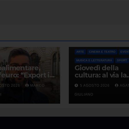
TINO E
memoria
IPOLAZIONE
ARTE
CINEMA E TEATRO
EVEN
MUSICA E LETTERATURA
SPORT
alimentare,
Giovedì della
euro: “Export in
cultura: al via la
o? Paghiamo
nuova stagione
OSTO 2026
MARCO
5 AGOSTO 2026
AGA
zzo
29 appuntament
ondiscendenza
I
ottobre a magg
GIULIANO
 Italia con Usa”