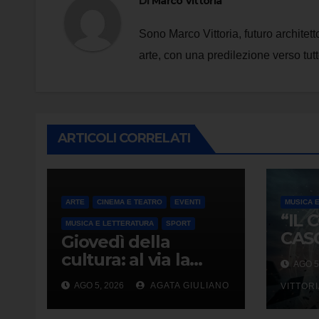
Di
Marco Vittoria
Sono Marco Vittoria, futuro architet
arte, con una predilezione verso tutt
ARTICOLI CORRELATI
ARTE
CINEMA E TEATRO
EVENTI
MUSICA 
“IL 
MUSICA E LETTERATURA
SPORT
CAS
Giovedì della
ROD
cultura: al via la
AGO 5
ESO
nuova stagione con
AGO 5, 2026
AGATA GIULIANO
THR
VITTOR
29 appuntamenti
CON
da ottobre a