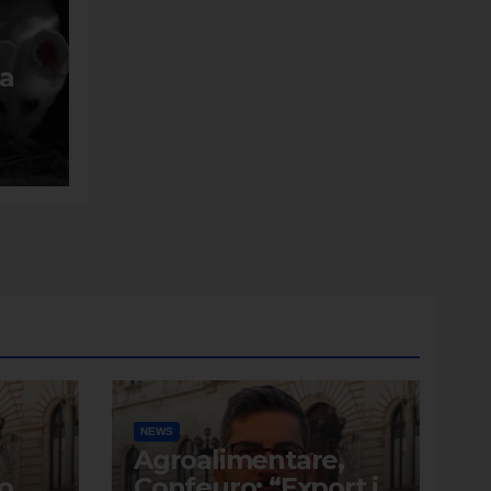
a
NEWS
Agroalimentare,
o
Confeuro: “Export in