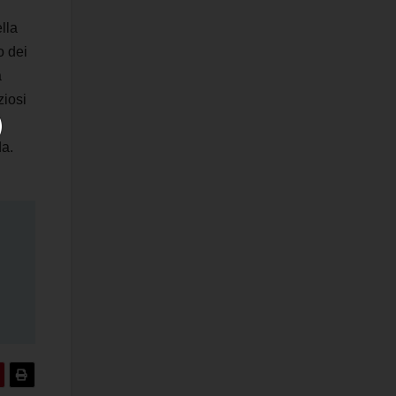
lla
o dei
a
ziosi
l
da.