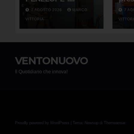
RANDOLPH CARTER
agos
7 AGOSTO 2026
MARCO
7 AG
E LA ROTTURA CHE
Piet
DIVENTA LIBERTÀ
VITTORIA
VITTOR
VENTONUOVO
Il Quotidiano che innova!
Proudly powered by WordPress
|
Tema: Newsup di
Themeansar
.