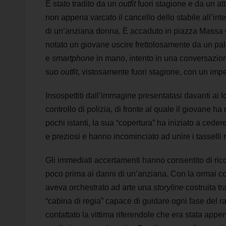
È stato tradito da un
outfit
fuori stagione e da un att
non appena varcato il cancello dello stabile all’i
di un’anziana donna. È accaduto in piazza Massa C
notato un giovane uscire frettolosamente da un pala
e
smartphone
in mano, intento in una conversazione
suo
outfit
, vistosamente fuori stagione, con un imp
Insospettiti dall’immagine presentatasi davanti ai 
controllo di polizia, di fronte al quale il giovane 
pochi istanti, la sua “copertura” ha iniziato a cedere
e preziosi e hanno incominciato ad unire i tasselli 
Gli immediati accertamenti hanno consentito di ric
poco prima ai danni di un’anziana. Con la ormai con
aveva orchestrato ad arte una
storyline
costruita tr
“cabina di regia” capace di guidare ogni fase del ra
contattato la vittima riferendole che era stata ap