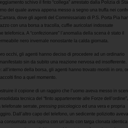
eggiamento schivo il finto “collega” arrestato dalla Polizia di Sta
nterno del quale aveva appena messo a segno una truffa nei confr
arrara, dove gli agenti del Commissariato di P.S. Porta Pia ha
zzo con una borsa a tracolla, cuffie auricolari indossate
 telefonica. A “confezionare” l’anomalia della scena è stato il
ermeabile nero invernale nonostante la calda giornata.
loro occhi, gli agenti hanno deciso di procedere ad un ordinario
ha manifestato sin da subito una reazione nervosa ed insofferente. 
: all’interno della borsa, gli agenti hanno trovato monili in oro, o
raccolti fino a quel momento.
ostruire il copione di un raggiro che l’uomo aveva messo in sce
solidata tecnica del “finto appartenente alle Forze dell’ordine”,
a telefonate serrate,
pressing
psicologico ed una vera e propria
ggiro. Dall’altro capo del telefono, un sedicente poliziotto avev
pena consumata una rapina con un’auto con targa clonata identica