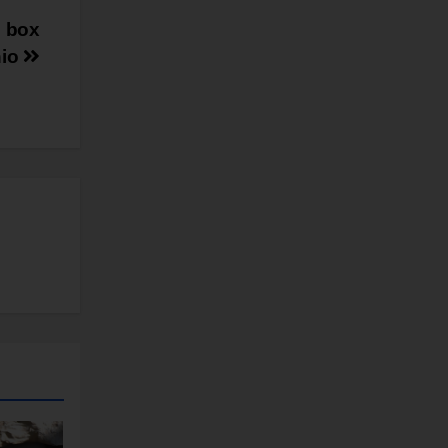
n box
hio