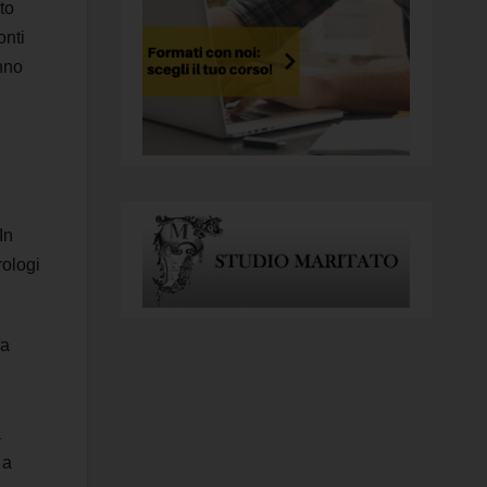
to
onti
nno
In
rologi
na
a
 a