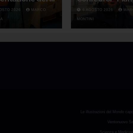
to 2026 a
alloggi rurali è
OSTO 2026
MARCO
6 AGOSTO 2026
MAR
ragalla
primo passo ma
IA
solo non basta”
MONTINI
Le illustrazioni del Mondo cap
Ventonuovo S
Scienza e Medicin