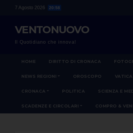
Salta
7 Agosto 2026
20:58
al
contenuto
VENTONUOVO
Il Quotidiano che innova!
HOME
DIRITTO DI CRONACA
FOTOGR
NEWS REGIONI
OROSCOPO
VATIC
CRONACA
POLITICA
SCIENZA E ME
SCADENZE E CIRCOLARI
COMPRO & VE