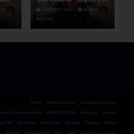
 buon
calo? Paghiamo
CO
5 AGOSTO 2026
MARCO
 da
prezzo
accondiscendenza
MONTINI
Ue e Italia con Usa”
Home
Diritto di cronaca
Fotografia e non solo
ovolto di Monsieur David
NEWS REGIONI
Oroscopo
Vaticano
era PDF
Economia
Innovazione
Attualità
Cronaca
Politica
a
Fashion
Agroalimentare
Arte
Sport
Scadenze e Circolari