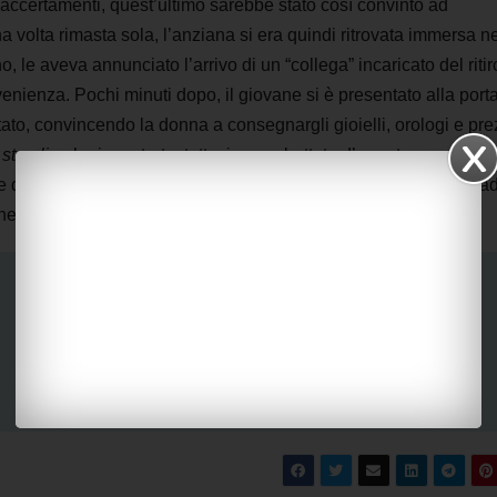
ti accertamenti, quest’ultimo sarebbe stato così convinto ad
 volta rimasta sola, l’anziana si era quindi ritrovata immersa ne
, le aveva annunciato l’arrivo di un “collega” incaricato del ritir
ovenienza. Pochi minuti dopo, il giovane si è presentato alla port
ato, convincendo la donna a consegnargli gioielli, orologi e pre
a
storyline
ha incontrato, tuttavia, una battuta d’arresto proprio ne
el bottino conquistato, è stato intercettato dagli agenti in stra
tte per il reato di truffa aggravata in concorso.