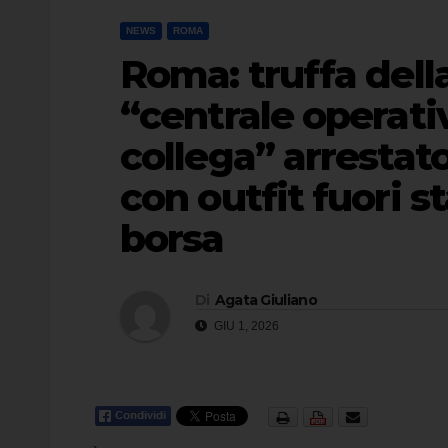
NEWS
ROMA
Roma: truffa dell
“centrale operativ
collega” arrestato
con outfit fuori s
borsa
Di
Agata Giuliano
GIU 1, 2026