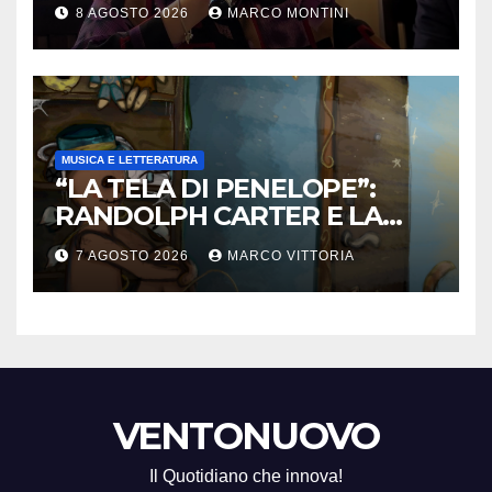
tutelare ogni giorno”
8 AGOSTO 2026
MARCO MONTINI
MUSICA E LETTERATURA
“LA TELA DI PENELOPE”:
RANDOLPH CARTER E LA
ROTTURA CHE DIVENTA
7 AGOSTO 2026
MARCO VITTORIA
LIBERTÀ
VENTONUOVO
Il Quotidiano che innova!