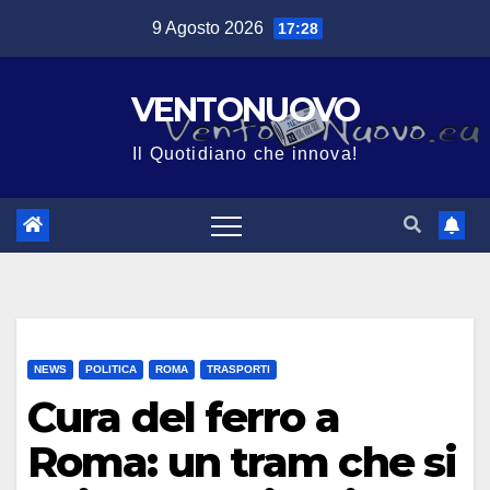
Salta
9 Agosto 2026
17:28
al
contenuto
VENTONUOVO
Il Quotidiano che innova!
NEWS
POLITICA
ROMA
TRASPORTI
Cura del ferro a
Roma: un tram che si