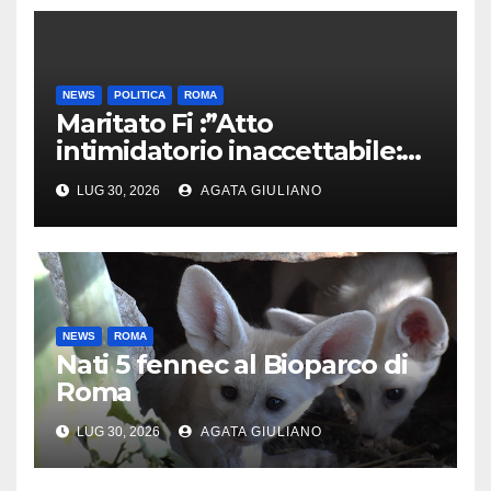
NEWS
POLITICA
ROMA
Maritato Fi :”Atto
intimidatorio inaccettabile:
ferma condanna contro ogni
LUG 30, 2026
AGATA GIULIANO
forma di violenza e degrado”
NEWS
ROMA
Nati 5 fennec al Bioparco di
Roma
LUG 30, 2026
AGATA GIULIANO