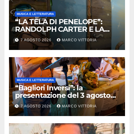
MUSICA E LETTERATURA
“LA TELA DI PENELOPE”:
RANDOLPH CARTER E LA
ROTTURA CHE DIVENTA
7 AGOSTO 2026
MARCO VITTORIA
LIBERTÀ
MUSICA E LETTERATURA
“Bagliori Inversi”: la
presentazione del 3 agosto
2026 a Pietragalla
7 AGOSTO 2026
MARCO VITTORIA