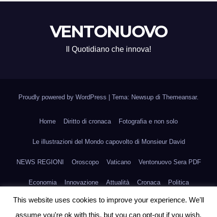
VENTONUOVO
Il Quotidiano che innova!
Proudly powered by WordPress
|
Tema: Newsup di
Themeansar
.
Home
Diritto di cronaca
Fotografia e non solo
Le illustrazioni del Mondo capovolto di Monsieur David
NEWS REGIONI
Oroscopo
Vaticano
Ventonuovo Sera PDF
Economia
Innovazione
Attualità
Cronaca
Politica
This website uses cookies to improve your experience. We'll
Scienza e Medicina
Fashion
Agroalimentare
Arte
Sport
assume you're ok with this, but you can opt-out if you wish.