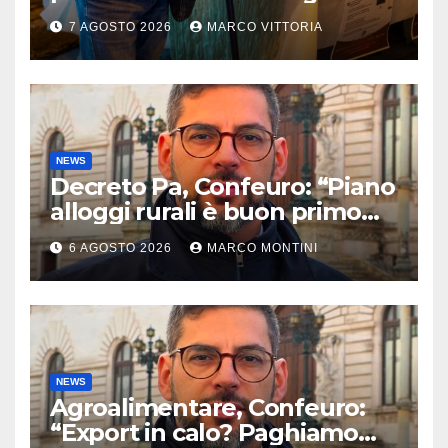
2026 a Pietragalla
7 AGOSTO 2026
MARCO VITTORIA
NEWS
Decreto Pa, Confeuro: “Piano
alloggi rurali è buon primo
passo ma da solo non basta”
6 AGOSTO 2026
MARCO MONTINI
NEWS
Agroalimentare, Confeuro:
“Export in calo? Paghiamo