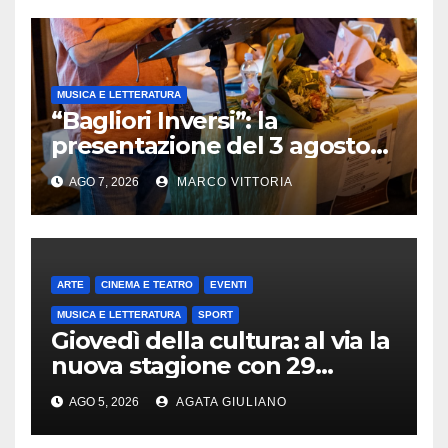
MUSICA E LETTERATURA
“Bagliori Inversi”: la
presentazione del 3 agosto
2026 a Pietragalla
AGO 7, 2026
MARCO VITTORIA
ARTE
CINEMA E TEATRO
EVENTI
MUSICA E LETTERATURA
SPORT
Giovedì della cultura: al via la
nuova stagione con 29
appuntamenti da ottobre a
AGO 5, 2026
AGATA GIULIANO
maggio