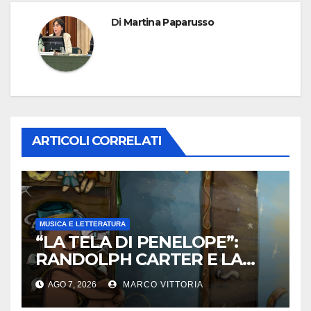
Di
Martina Paparusso
ARTICOLI CORRELATI
MUSICA E LETTERATURA
“LA TELA DI PENELOPE”:
RANDOLPH CARTER E LA
ROTTURA CHE DIVENTA
AGO 7, 2026
MARCO VITTORIA
LIBERTÀ