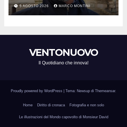
prezzo accondiscendenza Ue
5 AGOSTO 2026
MARCO MONTINI
e Italia con Usa”
VENTONUOVO
Il Quotidiano che innova!
Proudly powered by WordPress
|
Tema: Newsup di
Themeansar
.
Home
Diritto di cronaca
Fotografia e non solo
Le illustrazioni del Mondo capovolto di Monsieur David