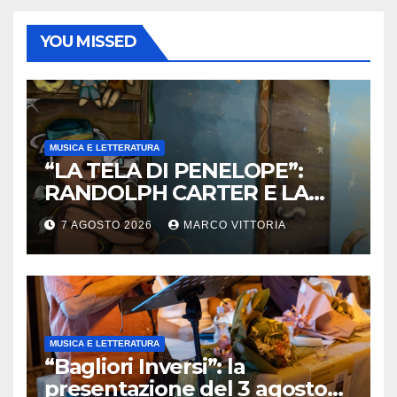
YOU MISSED
MUSICA E LETTERATURA
“LA TELA DI PENELOPE”:
RANDOLPH CARTER E LA
ROTTURA CHE DIVENTA
7 AGOSTO 2026
MARCO VITTORIA
LIBERTÀ
MUSICA E LETTERATURA
“Bagliori Inversi”: la
presentazione del 3 agosto