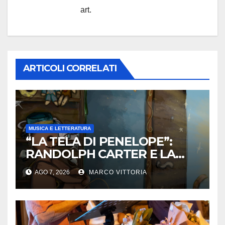
art.
ARTICOLI CORRELATI
MUSICA E LETTERATURA
“LA TELA DI PENELOPE”:
RANDOLPH CARTER E LA
ROTTURA CHE DIVENTA
AGO 7, 2026
MARCO VITTORIA
LIBERTÀ