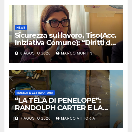
NEWS
Sicurezza sul lavoro, Tiso(Acc.
Iniziativa Comune): “Diritti da
tutelare ogni giorno”
8 AGOSTO 2026
MARCO MONTINI
MUSICA E LETTERATURA
“LA TELA DI PENELOPE”:
RANDOLPH CARTER E LA
ROTTURA CHE DIVENTA
7 AGOSTO 2026
MARCO VITTORIA
LIBERTÀ