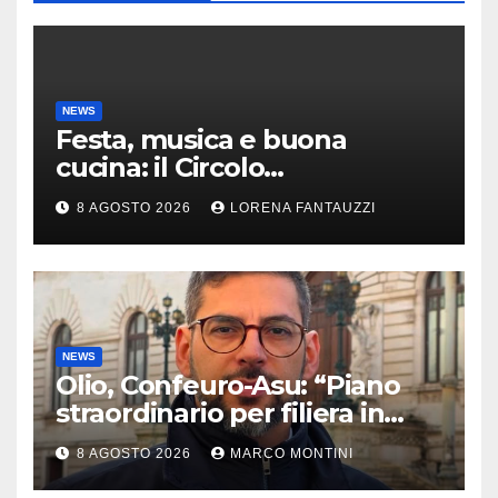
NEWS
Festa, musica e buona
cucina: il Circolo
Risorgimento di Gazzada si
8 AGOSTO 2026
LORENA FANTAUZZI
accende d’estate
NEWS
Olio, Confeuro-Asu: “Piano
straordinario per filiera in
Calabria: azioni da Regione e
8 AGOSTO 2026
MARCO MONTINI
Governo”