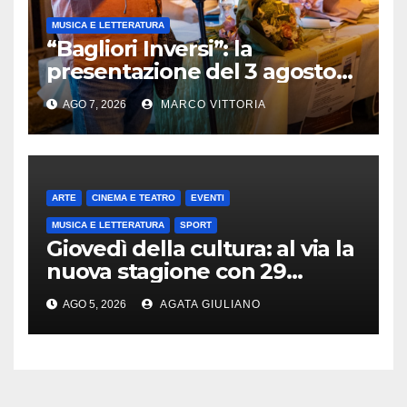
MUSICA E LETTERATURA
“Bagliori Inversi”: la
presentazione del 3 agosto
2026 a Pietragalla
AGO 7, 2026
MARCO VITTORIA
ARTE
CINEMA E TEATRO
EVENTI
MUSICA E LETTERATURA
SPORT
Giovedì della cultura: al via la
nuova stagione con 29
appuntamenti da ottobre a
AGO 5, 2026
AGATA GIULIANO
maggio