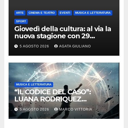
ARTE
CINEMA E TEATRO
EVENTI
MUSICA E LETTERATURA
SPORT
Giovedì della cultura: al via la
nuova stagione con 29
appuntamenti da ottobre a
5 AGOSTO 2026
AGATA GIULIANO
maggio
MUSICA E LETTERATURA
“IL CODICE DEL CASO”:
LUANA RODRIQUEZ
ESORDISCE CON UN
5 AGOSTO 2026
MARCO VITTORIA
THRILLER SUL CONFINE TRA
DESTINO E MANIPOLAZIONE