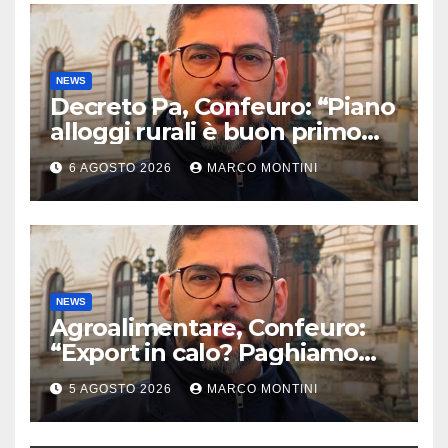
NEWS
Decreto Pa, Confeuro: “Piano
alloggi rurali è buon primo
passo ma da solo non basta”
6 AGOSTO 2026
MARCO MONTINI
NEWS
Agroalimentare, Confeuro:
“Export in calo? Paghiamo
prezzo accondiscendenza Ue
5 AGOSTO 2026
MARCO MONTINI
e Italia con Usa”