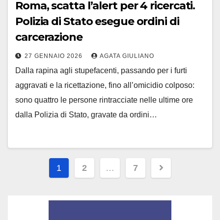
Roma, scatta l’alert per 4 ricercati.
Polizia di Stato esegue ordini di
carcerazione
27 GENNAIO 2026
AGATA GIULIANO
Dalla rapina agli stupefacenti, passando per i furti
aggravati e la ricettazione, fino all’omicidio colposo:
sono quattro le persone rintracciate nelle ultime ore
dalla Polizia di Stato, gravate da ordini…
Paginazione
1
2
…
7
degli
articoli