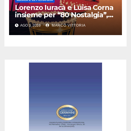
Lorenzo Iuracà e Luisa Corna
insieme per “80 Nostalgia”,
una canzone sospesa tra
AGO 3, 2026
MARCO VITTORIA
desiderio e memoria