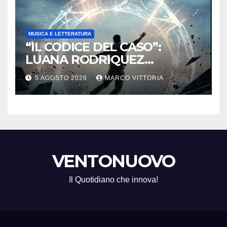
MUSICA E LETTERATURA
“IL CODICE DEL CASO”:
LUANA RODRIQUEZ
ESORDISCE CON UN
5 AGOSTO 2026
MARCO VITTORIA
THRILLER SUL CONFINE TRA
DESTINO E MANIPOLAZIONE
VENTONUOVO
Il Quotidiano che innova!