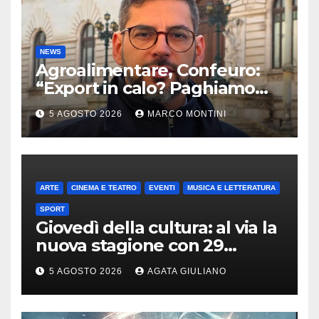
NEWS
Agroalimentare, Confeuro:
“Export in calo? Paghiamo
prezzo accondiscendenza Ue
5 AGOSTO 2026
MARCO MONTINI
e Italia con Usa”
ARTE
CINEMA E TEATRO
EVENTI
MUSICA E LETTERATURA
SPORT
Giovedì della cultura: al via la
nuova stagione con 29
appuntamenti da ottobre a
5 AGOSTO 2026
AGATA GIULIANO
maggio