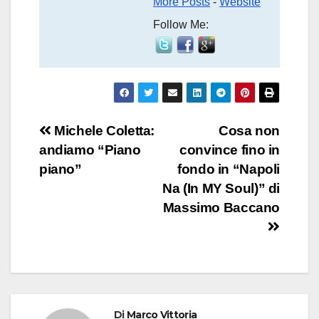
More Posts
-
Website
Follow Me:
Navigazione
Michele Coletta:
Cosa non
andiamo “Piano
convince fino in
articoli
piano”
fondo in “Napoli
Na (In MY Soul)” di
Massimo Baccano
Di
Marco Vittoria