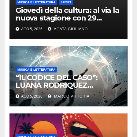
MUSICA E LETTERATURA
SPORT
Giovedì della cultura: al via la
nuova stagione con 29
appuntamenti da ottobre a
AGO 5, 2026
AGATA GIULIANO
maggio
MUSICA E LETTERATURA
“IL CODICE DEL CASO”:
LUANA RODRIQUEZ
ESORDISCE CON UN
AGO 5, 2026
MARCO VITTORIA
THRILLER SUL CONFINE TRA
DESTINO E MANIPOLAZIONE
MUSICA E LETTERATURA