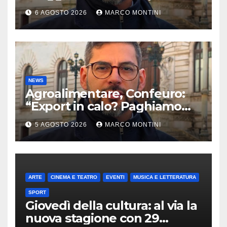
passo ma da solo non basta”
6 AGOSTO 2026
MARCO MONTINI
NEWS
Agroalimentare, Confeuro:
“Export in calo? Paghiamo
prezzo accondiscendenza Ue
5 AGOSTO 2026
MARCO MONTINI
e Italia con Usa”
ARTE
CINEMA E TEATRO
EVENTI
MUSICA E LETTERATURA
SPORT
Giovedì della cultura: al via la
nuova stagione con 29