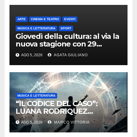
ARTE
CINEMA E TEATRO
EVENTI
MUSICA E LETTERATURA
SPORT
Giovedì della cultura: al via la
nuova stagione con 29
appuntamenti da ottobre a
AGO 5, 2026
AGATA GIULIANO
maggio
MUSICA E LETTERATURA
“IL CODICE DEL CASO”:
LUANA RODRIQUEZ
ESORDISCE CON UN
AGO 5, 2026
MARCO VITTORIA
THRILLER SUL CONFINE TRA
DESTINO E MANIPOLAZIONE