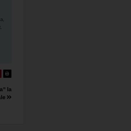
ca,
.
a” la
ale