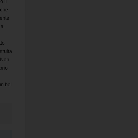
o il
 che
mente
za.
tto
truita
. Non
prio
un bel