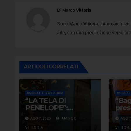
Di
Marco Vittoria
Sono Marco Vittoria, futuro architet
arte, con una predilezione verso tutt
ARTICOLI CORRELATI
MUSICA E LETTERATURA
MUSICA 
“LA TELA DI
“Bagl
PENELOPE”:
pres
RANDOLPH
agos
AGO 7, 2026
MARCO
AGO 7
CARTER E LA
Piet
ROTTURA CHE
VITTORIA
VITTOR