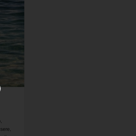
,
ssere,