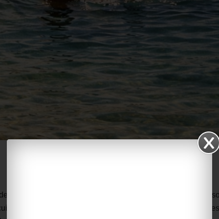
ivide: c’è chi lo chiuderà commosso, e chi si sentirà un po’ escluso
cui non si ha accesso. Non è necessariamente un difetto, può e