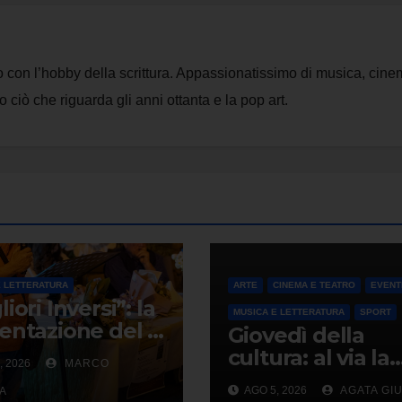
to con l’hobby della scrittura. Appassionatissimo di musica, cin
o ciò che riguarda gli anni ottanta e la pop art.
E LETTERATURA
ARTE
CINEMA E TEATRO
EVENT
iori Inversi”: la
MUSICA E LETTERATURA
SPORT
entazione del 3
Giovedì della
to 2026 a
cultura: al via la
, 2026
MARCO
ragalla
nuova stagione 
AGO 5, 2026
AGATA GI
IA