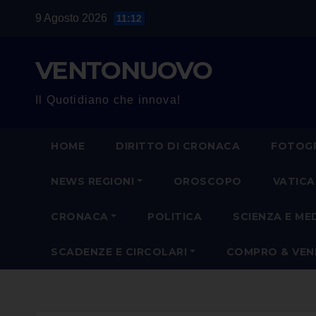
Salta
9 Agosto 2026
11:12
al
contenuto
VENTONUOVO
Il Quotidiano che innova!
HOME
DIRITTO DI CRONACA
FOTOGR
NEWS REGIONI
OROSCOPO
VATIC
CRONACA
POLITICA
SCIENZA E ME
SCADENZE E CIRCOLARI
COMPRO & VE