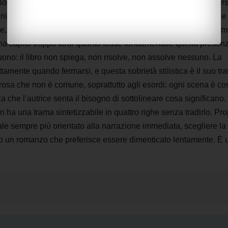
a Bozzo è autentica, poco preoccupata di costruire passerelle vers
i, dall’isola greca dove inizia fino a Milano dove, con un finale
, di fatto finisce. La protagonista, la cui identità rimane voluta
ha capito troppo tardi quanto fosse fondamentale quella presen
uono: il libro non spiega, non risolve, non assolve nessuno. La
amente quando fermarsi, e questa sobrietà stilistica è il suo tra
prosa che non è comune, soprattutto agli esordi: ogni scena è cos
za che l’autrice senta il bisogno di sottolineare cosa significano
 ha una trama sintetizzabile in quattro righe senza tradirlo. Pro
ale sempre più orientato alla narrazione immediata, scegliere la
to un romanzo che preferisce essere dimenticato lentamente. È 