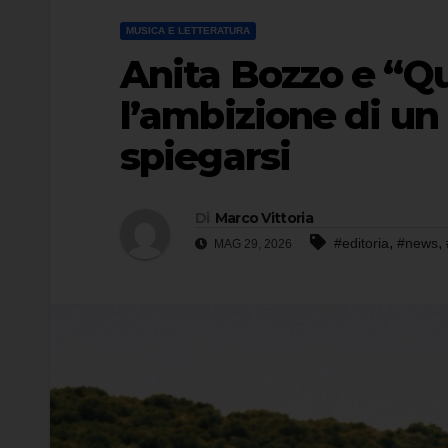
MUSICA E LETTERATURA
Anita Bozzo e “Que
l’ambizione di u
spiegarsi
Di
Marco Vittoria
,
,
#editoria
#news
MAG 29, 2026