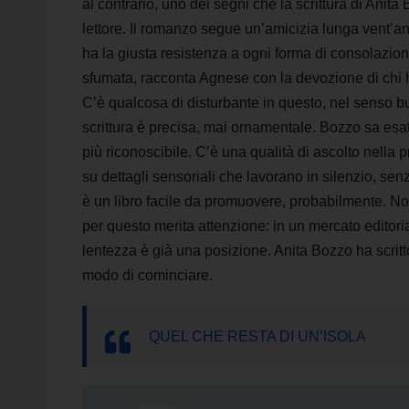
al contrario, uno dei segni che la scrittura di Anit
lettore. Il romanzo segue un’amicizia lunga vent’ann
ha la giusta resistenza a ogni forma di consolazione
sfumata, racconta Agnese con la devozione di chi 
C’è qualcosa di disturbante in questo, nel senso b
scrittura è precisa, mai ornamentale. Bozzo sa esatt
più riconoscibile. C’è una qualità di ascolto nella 
su dettagli sensoriali che lavorano in silenzio, sen
è un libro facile da promuovere, probabilmente. Non
per questo merita attenzione: in un mercato editori
lentezza è già una posizione. Anita Bozzo ha scrit
modo di cominciare.
QUEL CHE RESTA DI UN’ISOLA