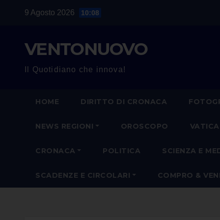
Salta
9 Agosto 2026
10:08
al
contenuto
VENTONUOVO
Il Quotidiano che innova!
HOME
DIRITTO DI CRONACA
FOTOGR
NEWS REGIONI
OROSCOPO
VATIC
CRONACA
POLITICA
SCIENZA E ME
SCADENZE E CIRCOLARI
COMPRO & VE