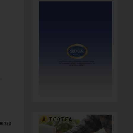
mmenso
e