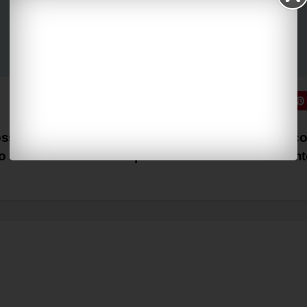
Kossuth
Direttiva Habitat, Confeuro: “Agrico
o
colonna portante della tutela ambien