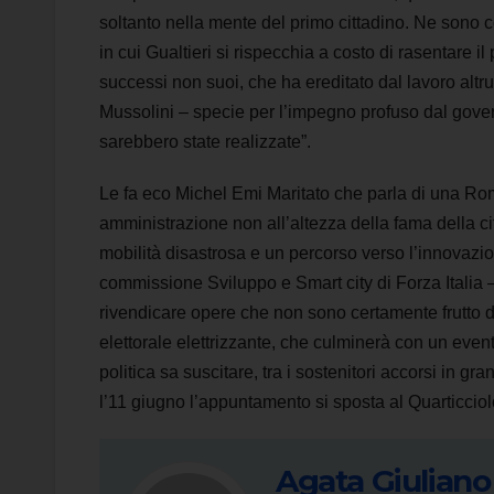
soltanto nella mente del primo cittadino. Ne sono c
in cui Gualtieri si rispecchia a costo di rasentare i
successi non suoi, che ha ereditato dal lavoro altr
Mussolini – specie per l’impegno profuso dal gove
sarebbero state realizzate”.
Le fa eco Michel Emi Maritato che parla di una Ro
amministrazione non all’altezza della fama della citt
mobilità disastrosa e un percorso verso l’innovazio
commissione Sviluppo e Smart city di Forza Italia – 
rivendicare opere che non sono certamente frutto 
elettorale elettrizzante, che culminerà con un ev
politica sa suscitare, tra i sostenitori accorsi in 
l’11 giugno l’appuntamento si sposta al Quarticciol
Agata Giuliano