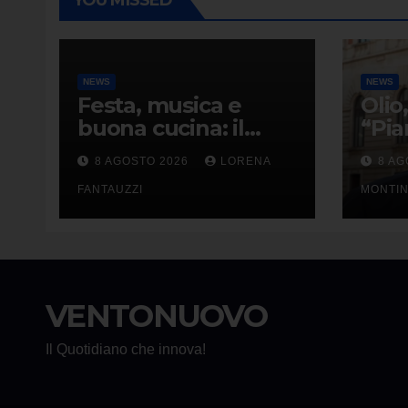
NEWS
NEWS
Festa, musica e
Olio
buona cucina: il
“Pia
Circolo
per f
8 AGOSTO 2026
LORENA
8 AG
Risorgimento di
Cala
Gazzada si accende
FANTAUZZI
Reg
MONTIN
d’estate
VENTONUOVO
Il Quotidiano che innova!