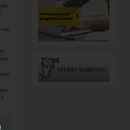
rafie
i
e non
na
n una
a nel
ppia
. E