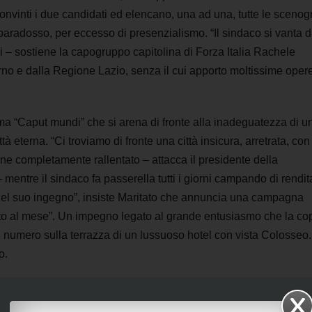
onvinti i due candidati ed elencano, una ad una, tutte le scenog
l paradosso, per eccesso di presenzialismo. “Il sindaco si vanta d
ui – sostiene la capogruppo capitolina di Forza Italia Rachele
rno e dalla Regione Lazio, senza il cui apporto moltissime oper
ma “Caput mundi” che si arena di fronte alla inadeguatezza di u
à eterna. “Ci troviamo di fronte una città insicura, arretrata, co
ne completamente rallentato – attacca il presidente della
mentre il sindaco fa passerella tutti i giorni campando di rendit
del suo ingegno”, insiste Maritato che annuncia una campagna
ento al mese”. Un impegno legato al grande entusiasmo che la co
gran numero sulla terrazza di un lussuoso hotel con vista Colosseo
o.