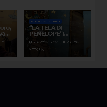
MUSICA E LETTERATURA
voro,
“LA TELA DI
iva
PENELOPE”:
i da
RANDOLPH CARTER
CO
7 AGOSTO 2026
MARCO
E LA ROTTURA CHE
DIVENTA LIBERTÀ
VITTORIA