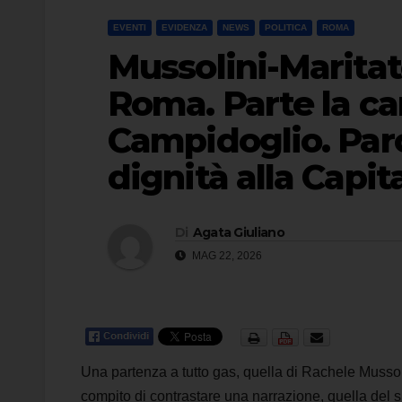
EVENTI
EVIDENZA
NEWS
POLITICA
ROMA
Mussolini-Maritato
Roma. Parte la ca
Campidoglio. Paro
dignità alla Capit
Di
Agata Giuliano
MAG 22, 2026
Una partenza a tutto gas, quella di Rachele Mussol
compito di contrastare una narrazione, quella del