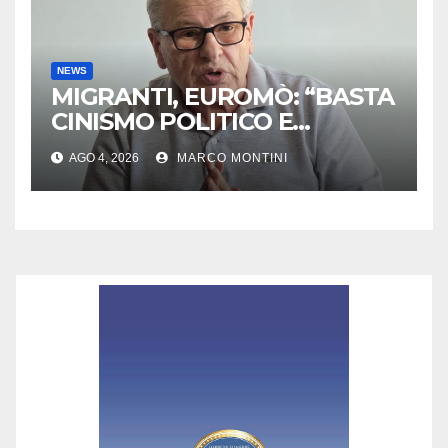
NEWS
MIGRANTI, EUROMÒ: “BASTA
CINISMO POLITICO E
MACABRA INDIFFERENZA
AGO 4, 2026
MARCO MONTINI
DEI VERTICI EUROPEI”