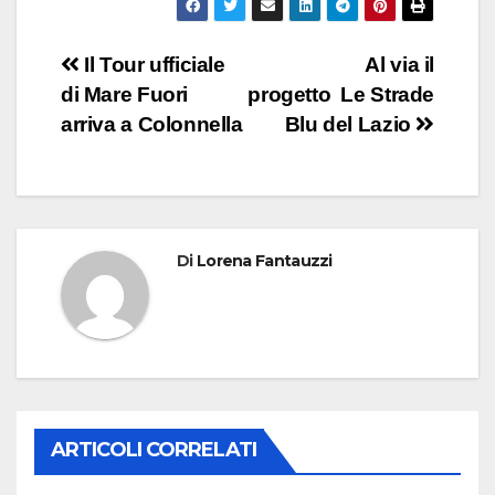
Navigazione
Il Tour ufficiale
Al via il
di Mare Fuori
progetto Le Strade
articoli
arriva a Colonnella
Blu del Lazio
Di
Lorena Fantauzzi
ARTICOLI CORRELATI