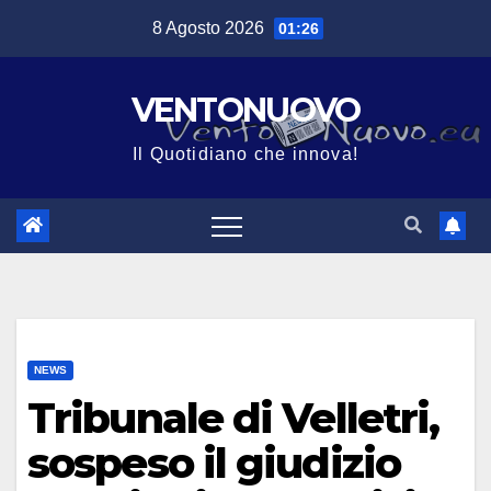
Salta
8 Agosto 2026
01:26
al
contenuto
VENTONUOVO
Il Quotidiano che innova!
NEWS
Tribunale di Velletri,
sospeso il giudizio