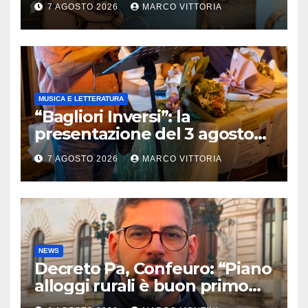
7 AGOSTO 2026
MARCO VITTORIA
LIBERTÀ
MUSICA E LETTERATURA
“Bagliori Inversi”: la
presentazione del 3 agosto
2026 a Pietragalla
7 AGOSTO 2026
MARCO VITTORIA
NEWS
Decreto Pa, Confeuro: “Piano
alloggi rurali è buon primo
passo ma da solo non basta”