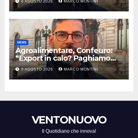
6 AGOSTO 2026
MARCO MONTINI
NEWS
Agroalimentare, Confeuro:
“Export in calo? Paghiamo
prezzo accondiscendenza Ue
5 AGOSTO 2026
MARCO MONTINI
e Italia con Usa”
VENTONUOVO
Il Quotidiano che innova!