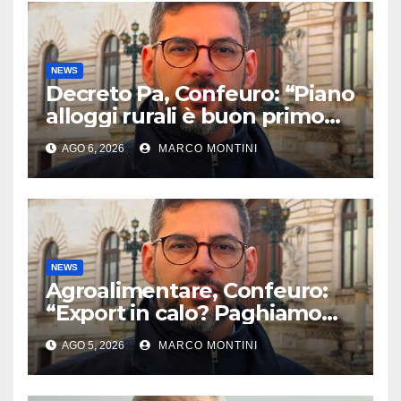
NEWS
Decreto Pa, Confeuro: “Piano
alloggi rurali è buon primo
passo ma da solo non basta”
AGO 6, 2026
MARCO MONTINI
NEWS
Agroalimentare, Confeuro:
“Export in calo? Paghiamo
prezzo accondiscendenza Ue
AGO 5, 2026
MARCO MONTINI
e Italia con Usa”