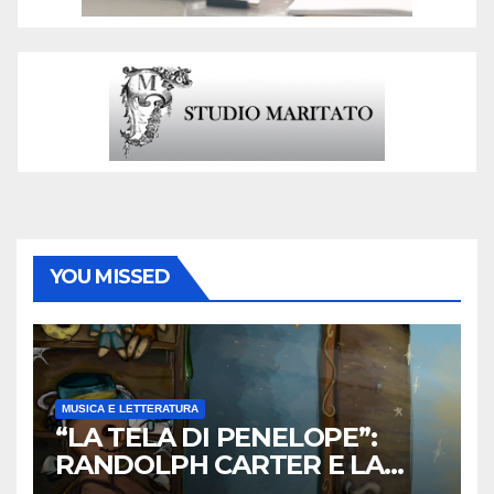
YOU MISSED
MUSICA E LETTERATURA
“LA TELA DI PENELOPE”:
RANDOLPH CARTER E LA
ROTTURA CHE DIVENTA