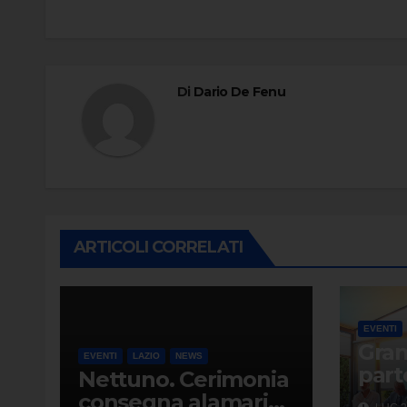
Di
Dario De Fenu
ARTICOLI CORRELATI
EVENTI
Gra
EVENTI
LAZIO
NEWS
part
Nettuno. Cerimonia
Circ
consegna alamari