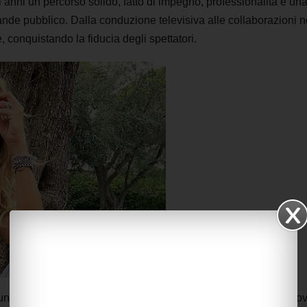
 anni un percorso solido, fatto di impegno, professionalità e un
ande pubblico. Dalla conduzione televisiva alle collaborazioni n
, conquistando la fiducia degli spettatori.
unita alla professionalità con la quale si cimenta sempre in nuo