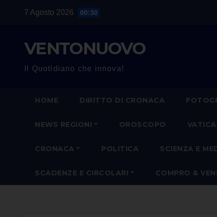
Salta
7 Agosto 2026
00:30
al
contenuto
VENTONUOVO
Il Quotidiano che innova!
HOME
DIRITTO DI CRONACA
FOTOGR
NEWS REGIONI
OROSCOPO
VATIC
CRONACA
POLITICA
SCIENZA E ME
SCADENZE E CIRCOLARI
COMPRO & VE