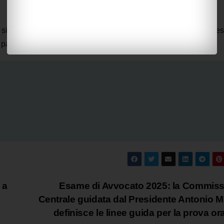
si unisce agli auguri per una professionista che continua a cre
passione per il suo lavoro.
 a
Esame di Avvocato 2025: la Commis
Centrale guidata dal Presidente Antonio Me
definisce le linee guida per la prova or