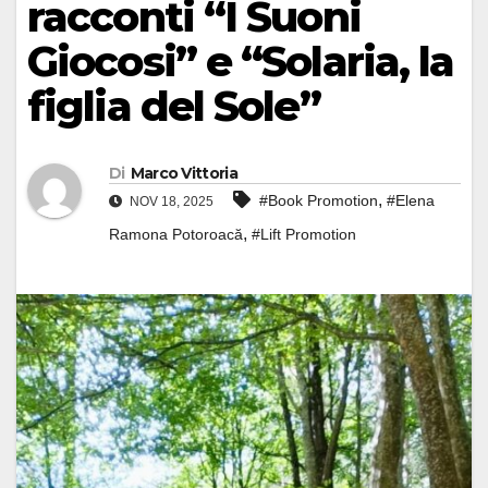
racconti “I Suoni
Giocosi” e “Solaria, la
figlia del Sole”
Di
Marco Vittoria
,
#Book Promotion
#Elena
NOV 18, 2025
,
Ramona Potoroacă
#Lift Promotion