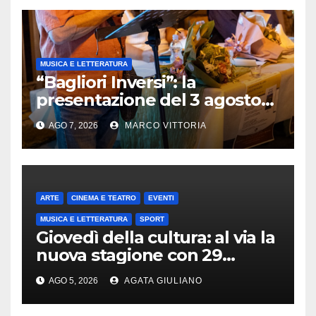
MUSICA E LETTERATURA
“Bagliori Inversi”: la
presentazione del 3 agosto
2026 a Pietragalla
AGO 7, 2026
MARCO VITTORIA
ARTE
CINEMA E TEATRO
EVENTI
MUSICA E LETTERATURA
SPORT
Giovedì della cultura: al via la
nuova stagione con 29
appuntamenti da ottobre a
AGO 5, 2026
AGATA GIULIANO
maggio