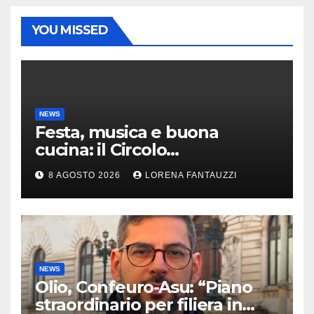
YOU MISSED
NEWS
Festa, musica e buona
cucina: il Circolo
Risorgimento di Gazzada si
8 AGOSTO 2026
LORENA FANTAUZZI
accende d’estate
NEWS
Olio, Confeuro-Asu: “Piano
straordinario per filiera in