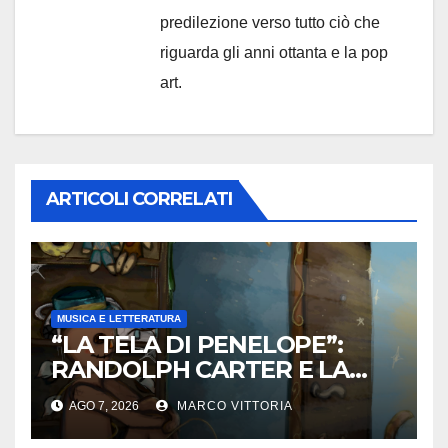
predilezione verso tutto ciò che
riguarda gli anni ottanta e la pop
art.
ARTICOLI CORRELATI
MUSICA E LETTERATURA
“LA TELA DI PENELOPE”:
RANDOLPH CARTER E LA
ROTTURA CHE DIVENTA
AGO 7, 2026
MARCO VITTORIA
LIBERTÀ