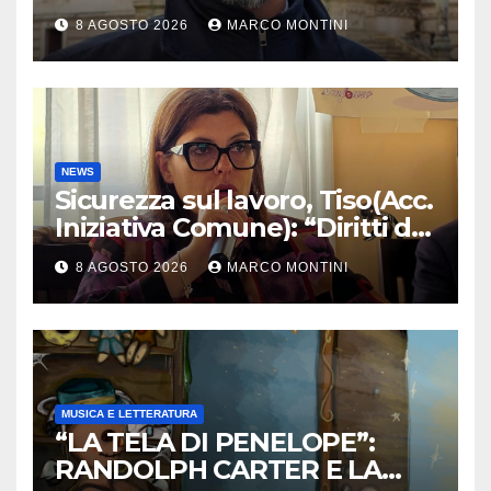
Calabria: azioni da Regione e
8 AGOSTO 2026
MARCO MONTINI
Governo”
NEWS
Sicurezza sul lavoro, Tiso(Acc.
Iniziativa Comune): “Diritti da
tutelare ogni giorno”
8 AGOSTO 2026
MARCO MONTINI
MUSICA E LETTERATURA
“LA TELA DI PENELOPE”:
RANDOLPH CARTER E LA