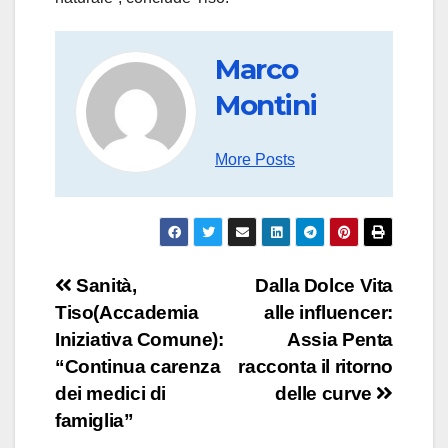
Marco
Montini
More Posts
Navigazione
Sanità,
Dalla Dolce Vita
Tiso(Accademia
alle influencer:
articoli
Iniziativa Comune):
Assia Penta
“Continua carenza
racconta il ritorno
dei medici di
delle curve
famiglia”