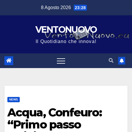
Salta
8 Agosto 2026
23:28
al
contenuto
VENTONUOVO
Il Quotidiano che innova!
NEWS
Acqua, Confeuro:
“Primo passo