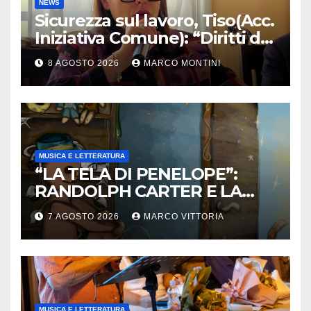
NEWS
Sicurezza sul lavoro, Tiso(Acc.
Iniziativa Comune): “Diritti da
tutelare ogni giorno”
8 AGOSTO 2026
MARCO MONTINI
MUSICA E LETTERATURA
“LA TELA DI PENELOPE”:
RANDOLPH CARTER E LA
ROTTURA CHE DIVENTA
7 AGOSTO 2026
MARCO VITTORIA
LIBERTÀ
MUSICA E LETTERATURA