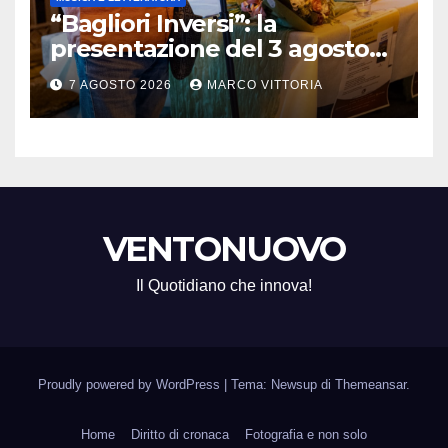
“Bagliori Inversi”: la
presentazione del 3 agosto
2026 a Pietragalla
7 AGOSTO 2026
MARCO VITTORIA
VENTONUOVO
Il Quotidiano che innova!
Proudly powered by WordPress
|
Tema: Newsup di
Themeansar
.
Home
Diritto di cronaca
Fotografia e non solo