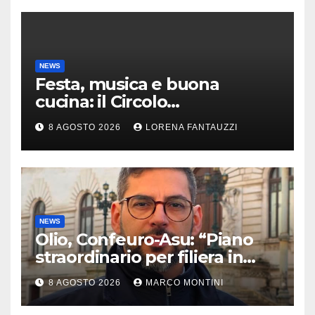
NEWS
Festa, musica e buona
cucina: il Circolo
Risorgimento di Gazzada si
8 AGOSTO 2026
LORENA FANTAUZZI
accende d’estate
NEWS
Olio, Confeuro-Asu: “Piano
straordinario per filiera in
Calabria: azioni da Regione e
8 AGOSTO 2026
MARCO MONTINI
Governo”