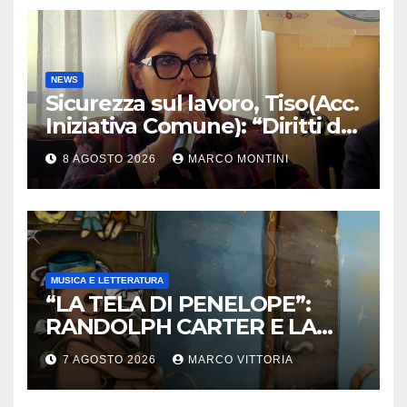
NEWS
Sicurezza sul lavoro, Tiso(Acc.
Iniziativa Comune): “Diritti da
tutelare ogni giorno”
8 AGOSTO 2026
MARCO MONTINI
MUSICA E LETTERATURA
“LA TELA DI PENELOPE”:
RANDOLPH CARTER E LA
ROTTURA CHE DIVENTA
7 AGOSTO 2026
MARCO VITTORIA
LIBERTÀ