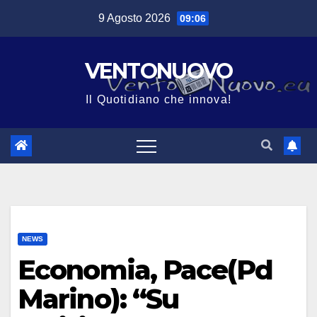
Salta
9 Agosto 2026
09:06
al
contenuto
VENTONUOVO
Il Quotidiano che innova!
NEWS
Economia, Pace(Pd
Marino): “Su