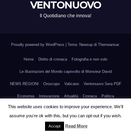
VENTONUOVO
Il Quotidiano che innova!
Proudly powered by WordPress
|
Tema: Newsup di
Themeansar
.
Home
Diritto di cronaca
Fotografia e non solo
Le illustrazioni del Mondo capovolto di Monsieur David
NEWS REGIONI
Oroscopo
Vaticano
Ventonuovo Sera PDF
Economia
Innovazione
Attualità
Cronaca
Politica
This website uses cookies to improve your experience. We'll
Scienza e Medicina
Fashion
Agroalimentare
Arte
Sport
assume you're ok with this, but you can opt-out if you wish.
Scadenze e Circolari
Compro & Vendo
International
Read More
Accept