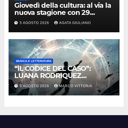
Giovedì della cultura: al via la
nuova stagione con 29
appuntamenti da ottobre a
5 AGOSTO 2026
AGATA GIULIANO
maggio
MUSICA E LETTERATURA
“IL CODICE DEL CASO”:
LUANA RODRIQUEZ
ESORDISCE CON UN
5 AGOSTO 2026
MARCO VITTORIA
THRILLER SUL CONFINE TRA
DESTINO E MANIPOLAZIONE