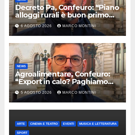
Decreto Pa, Confeuro: “Piano
alloggi rurali è buon primo
passo ma da solo non basta”
6 AGOSTO 2026
MARCO MONTINI
NEWS
Agroalimentare, Confeuro:
“Export in calo? Paghiamo
prezzo accondiscendenza Ue
5 AGOSTO 2026
MARCO MONTINI
e Italia con Usa”
ARTE
CINEMA E TEATRO
EVENTI
MUSICA E LETTERATURA
SPORT