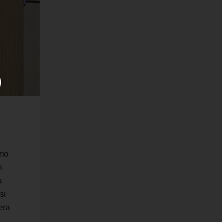
imo
n
a
si
era