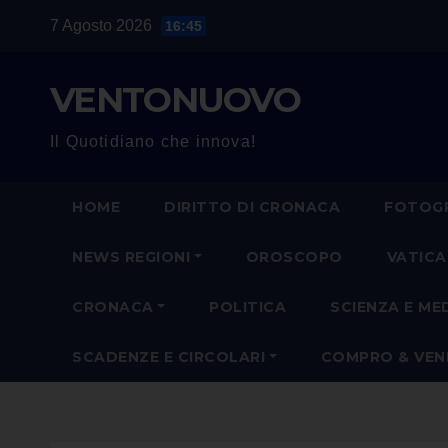
Salta
7 Agosto 2026
16:45
al
contenuto
VENTONUOVO
Il Quotidiano che innova!
HOME
DIRITTO DI CRONACA
FOTOGR
NEWS REGIONI
OROSCOPO
VATIC
CRONACA
POLITICA
SCIENZA E ME
SCADENZE E CIRCOLARI
COMPRO & VE