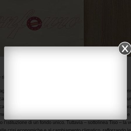
e riforma immediata della Pac”
 agricoltura e pesca in un fondo unico europeo. Ma è solo un pr
itica Agricola Comune che riconosca finalmente l’importanza di u
icaci a tutela delle piccole e medie imprese agricole”. Lo dichiar
entando gli esiti dell’Agrifish di Bruxelles. “È importante che 
 l’istituzione di un fondo unico. Tuttavia – sottolinea Tiso – la v
alle crisi economiche e al cambiamento climatico, rafforzando le