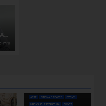
TA
CO
NTINI
DEI
I”
ARTE
CINEMA E TEATRO
EVENTI
MUSICA E LETTERATURA
SPORT