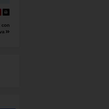
a con
iva