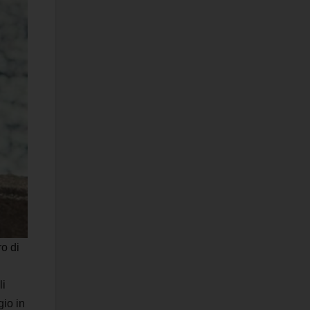
ro di
li
gio in