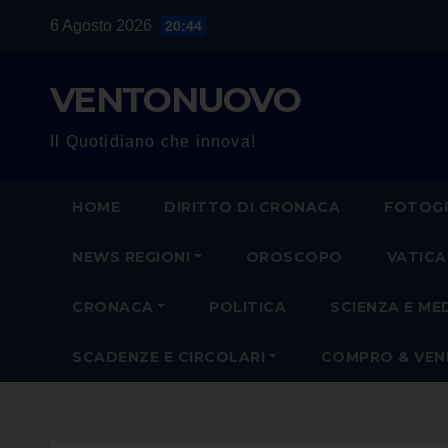
Salta
6 Agosto 2026
20:44
al
contenuto
VENTONUOVO
Il Quotidiano che innova!
HOME
DIRITTO DI CRONACA
FOTOGR
NEWS REGIONI
OROSCOPO
VATIC
CRONACA
POLITICA
SCIENZA E ME
SCADENZE E CIRCOLARI
COMPRO & VE