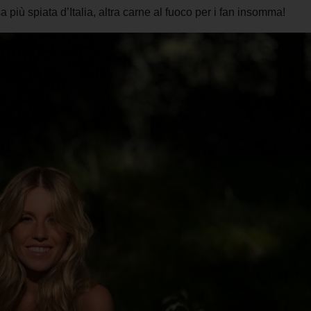
a più spiata d’Italia, altra carne al fuoco per i fan insomma!