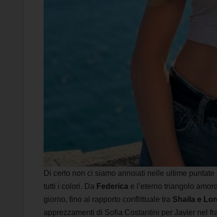
Di certo non ci siamo annoiati nelle ultime puntate
tutti i colori. Da
Federica
e l’eterno triangolo amo
giorno, fino al rapporto conflittuale tra
Shaila e Lo
apprezzamenti di Sofia Costantini per Javier nel f