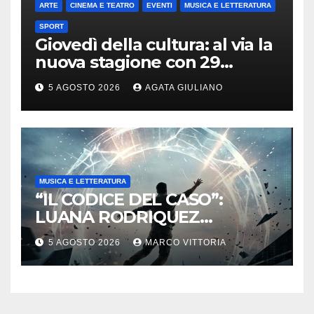
ARTE
CINEMA E TEATRO
EVENTI
MUSICA E LETTERATURA
SPORT
Giovedì della cultura: al via la
nuova stagione con 29
appuntamenti da ottobre a
5 AGOSTO 2026
AGATA GIULIANO
maggio
MUSICA E LETTERATURA
“IL CODICE DEL CASO”:
LUANA RODRIQUEZ
ESORDISCE CON UN
5 AGOSTO 2026
MARCO VITTORIA
THRILLER SUL CONFINE TRA
DESTINO E MANIPOLAZIONE