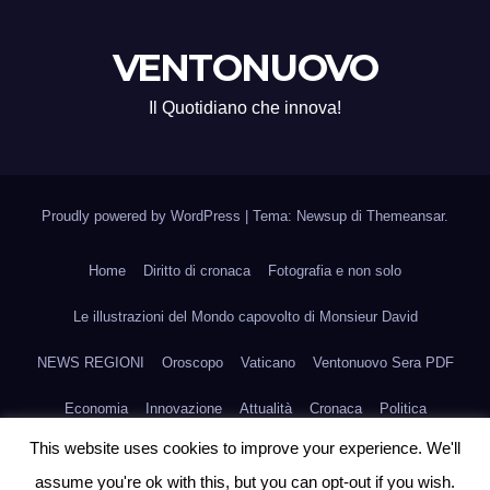
VENTONUOVO
Il Quotidiano che innova!
Proudly powered by WordPress
|
Tema: Newsup di
Themeansar
.
Home
Diritto di cronaca
Fotografia e non solo
Le illustrazioni del Mondo capovolto di Monsieur David
NEWS REGIONI
Oroscopo
Vaticano
Ventonuovo Sera PDF
Economia
Innovazione
Attualità
Cronaca
Politica
This website uses cookies to improve your experience. We'll
Scienza e Medicina
Fashion
Agroalimentare
Arte
Sport
assume you're ok with this, but you can opt-out if you wish.