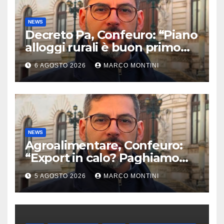
NEWS
Decreto Pa, Confeuro: “Piano
alloggi rurali è buon primo
passo ma da solo non basta”
6 AGOSTO 2026
MARCO MONTINI
NEWS
Agroalimentare, Confeuro:
“Export in calo? Paghiamo
prezzo accondiscendenza Ue
5 AGOSTO 2026
MARCO MONTINI
e Italia con Usa”