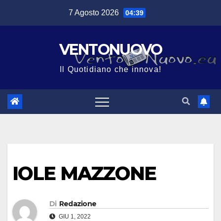
Salta
7 Agosto 2026
04:39
al
contenuto
VENTONUOVO
Il Quotidiano che innova!
IOLE MAZZONE
Di
Redazione
GIU 1, 2022