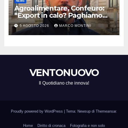
NEWS
Agroalimentare, Confeuro:
“Export in calo? Paghiamo
prezzo accondiscendenza Ue
5 AGOSTO 2026
MARCO MONTINI
e Italia con Usa”
VENTONUOVO
Il Quotidiano che innova!
Proudly powered by WordPress
|
Tema: Newsup di
Themeansar
.
Home
Diritto di cronaca
Fotografia e non solo