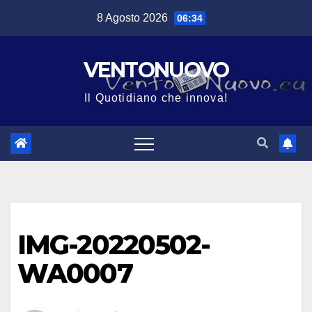
Salta
8 Agosto 2026
06:34
al
contenuto
VENTONUOVO
Il Quotidiano che innova!
IMG-20220502-
WA0007