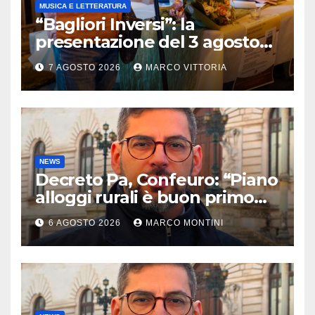
MUSICA E LETTERATURA
“Bagliori Inversi”: la
presentazione del 3 agosto
2026 a Pietragalla
7 AGOSTO 2026
MARCO VITTORIA
NEWS
Decreto Pa, Confeuro: “Piano
alloggi rurali è buon primo
passo ma da solo non basta”
6 AGOSTO 2026
MARCO MONTINI