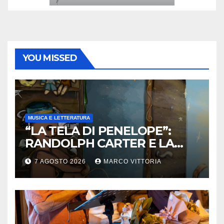
YOU MISSED
MUSICA E LETTERATURA
“LA TELA DI PENELOPE”:
RANDOLPH CARTER E LA
ROTTURA CHE DIVENTA
7 AGOSTO 2026
MARCO VITTORIA
LIBERTÀ