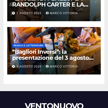
RANDOLPH CARTER E LA
ROTTURA CHE DIVENTA
7 AGOSTO 2026
MARCO VITTORIA
LIBERTÀ
MUSICA E LETTERATURA
“Bagliori Inversi”: la
presentazione del 3 agosto
2026 a Pietragalla
7 AGOSTO 2026
MARCO VITTORIA
VENTONUOVO