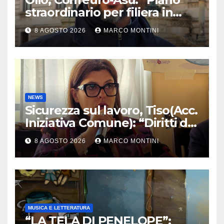
straordinario per filiera in
Calabria: azioni da Regione e
8 AGOSTO 2026
MARCO MONTINI
Governo”
NEWS
Sicurezza sul lavoro, Tiso(Acc.
Iniziativa Comune): “Diritti da
tutelare ogni giorno”
8 AGOSTO 2026
MARCO MONTINI
MUSICA E LETTERATURA
“LA TELA DI PENELOPE”: