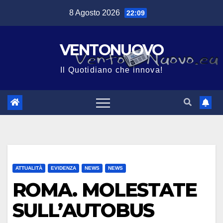
Salta
8 Agosto 2026
22:09
al
contenuto
VENTONUOVO
Il Quotidiano che innova!
ATTUALITÀ
EVIDENZA
NEWS
NEWS
ROMA. MOLESTATE
SULL’AUTOBUS