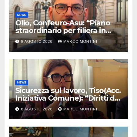
NEWS
Olio, Confeuro-Asu: “Piano
straordinario per filiera in
Calabria: azioni da Regione e
8 AGOSTO 2026
MARCO MONTINI
Governo”
NEWS
Sicurezza sul lavoro, Tiso(Acc.
Iniziativa Comune): “Diritti da
tutelare ogni giorno”
8 AGOSTO 2026
MARCO MONTINI