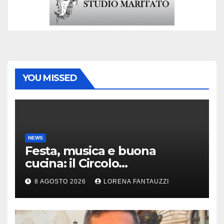
YOU MISSED
NEWS
Festa, musica e buona
cucina: il Circolo
Risorgimento di Gazzada si
8 AGOSTO 2026
LORENA FANTAUZZI
accende d’estate