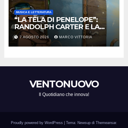
MUSICA E LETTERATURA
“LA TELA DI PENELOPE”:
RANDOLPH CARTER E LA
ROTTURA CHE DIVENTA
7 AGOSTO 2026
MARCO VITTORIA
LIBERTÀ
VENTONUOVO
Il Quotidiano che innova!
Proudly powered by WordPress
|
Tema: Newsup di
Themeansar
.