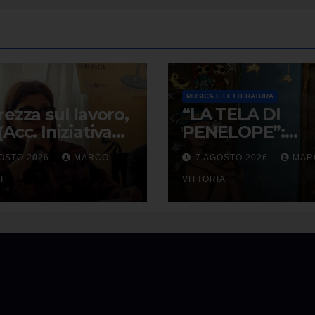
MUSICA E LETTERATURA
rezza sul lavoro,
“LA TELA DI
(Acc. Iniziativa
PENELOPE”:
ne): “Diritti da
RANDOLPH CA
OSTO 2026
MARCO
7 AGOSTO 2026
MAR
lare ogni
E LA ROTTURA 
no”
I
DIVENTA LIBER
VITTORIA