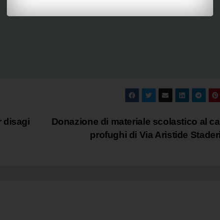
 disagi
Donazione di materiale scolastico al 
profughi di Via Aristide Stader