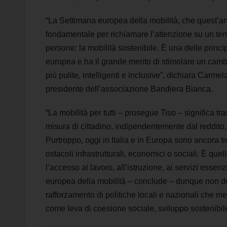
“La Settimana europea della mobilità, che quest’an
fondamentale per richiamare l’attenzione su un tema 
persone: la mobilità sostenibile. È una delle pri
europea e ha il grande merito di stimolare un camb
più pulite, intelligenti e inclusive”, dichiara Car
presidente dell’associazione Bandiera Bianca.
“La mobilità per tutti – prosegue Tiso – significa tr
misura di cittadino, indipendentemente dal reddito, 
Purtroppo, oggi in Italia e in Europa sono ancora 
ostacoli infrastrutturali, economici o sociali. È que
l’accesso al lavoro, all’istruzione, ai servizi essen
europea della mobilità – conclude – dunque non dev
rafforzamento di politiche locali e nazionali che met
come leva di coesione sociale, sviluppo sostenibil