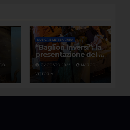
MUSICA E LETTERATURA
“Bagliori Inversi”: la
presentazione del 3
RTER
agosto 2026 a
CO
7 AGOSTO 2026
MARCO
CHE
Pietragalla
TÀ
VITTORIA