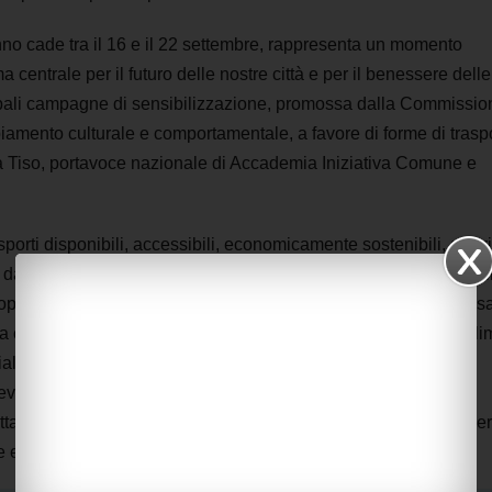
no cade tra il 16 e il 22 settembre, rappresenta un momento
centrale per il futuro delle nostre città e per il benessere delle
ncipali campagne di sensibilizzazione, promossa dalla Commissio
iamento culturale e comportamentale, a favore di forme di trasp
mela Tiso, portavoce nazionale di Accademia Iniziativa Comune e
asporti disponibili, accessibili, economicamente sostenibili, sicuri
dalla posizione geografica, dal genere o dalle abilità individuali
troppe le persone escluse da un sistema equo di mobilità a causa
lla che viene definita povertà dei trasporti, una condizione che li
ziali e alla piena partecipazione alla vita sociale. La Settimana
e restare un evento isolato, ma rappresentare l’avvio o il
tano davvero al centro il diritto alla mobilità sostenibile e unive
e e innovazione”.