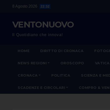
Salta
8 Agosto 2026
22:32
al
contenuto
VENTONUOVO
Il Quotidiano che innova!
HOME
DIRITTO DI CRONACA
FOTOGR
NEWS REGIONI
OROSCOPO
VATIC
CRONACA
POLITICA
SCIENZA E ME
SCADENZE E CIRCOLARI
COMPRO & VE