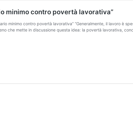
rio minimo contro povertà lavorativa”
ario minimo contro povertà lavorativa” “Generalmente, il lavoro è spes
omeno che mette in discussione questa idea: la povertà lavorativa, co
Sociale,
Tiso(Accademia
IC):
“Si
a
salario
minimo
contro
povertà
lavorativa”